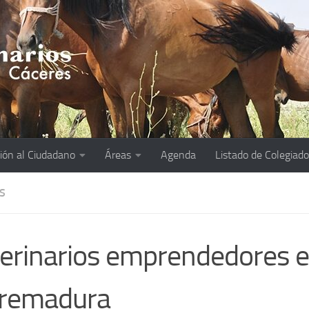
ión al Ciudadano
Áreas
Agenda
Listado de Colegiad
S
erinarios emprendedores e
tremadura