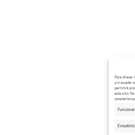
Para ofrecer 
y/o acceder a
permitirá pro
este sitio. N
característica
Funcional
Estadísti