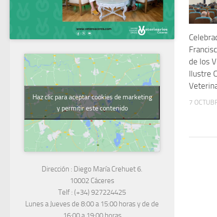
Celebra
Francisc
de los V
Ilustre 
Veterin
Haz clic para aceptar cookies de marketing
7 OCTUBR
y permitir este contenido
Dirección :
Diego María Crehuet 6.
10002 Cáceres
Telf :
(+34) 927224425
Lunes a Jueves
de 8:00 a 15:00 horas y de
de
16:00 a 19:00 horas