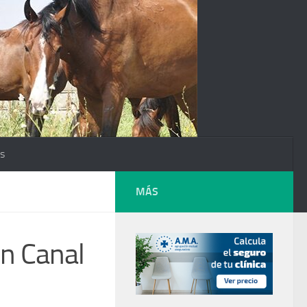
os
MÁS
n Canal