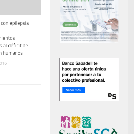
 con epilepsia
ientos
 al déficit de
en humanos
2016