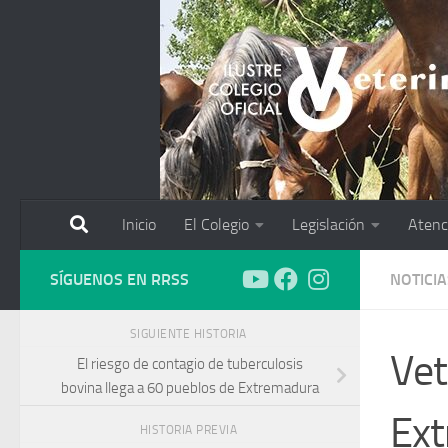
Saltar al contenido
Inicio
El Colegio
Legislación
Atenc
SÍGUENOS EN RRSS
NOTICIA
SIGUIENTE HISTORIA
Vet
El riesgo de contagio de tuberculosis
bovina llega a 60 pueblos de Extremadura
Ex
HISTORIA PREVIA