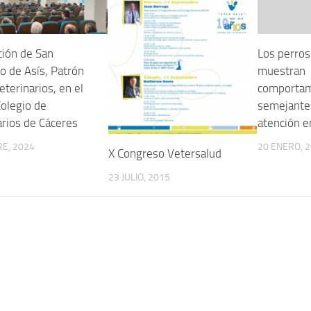
ción de San
Los perros
o de Asís, Patrón
muestran
eterinarios, en el
comportam
Colegio de
semejantes
arios de Cáceres
atención 
E, 2024
20 ENERO, 
X Congreso Vetersalud
23 JULIO, 2015