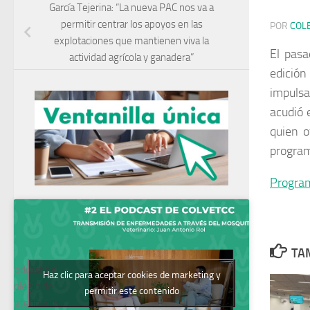
García Tejerina: “La nueva PAC nos va a
permitir centrar los apoyos en las
POR
COL
explotaciones que mantienen viva la
El pas
actividad agrícola y ganadera”
edició
impulsa
acudió 
quien o
program
Program
TAM
Podcast del
Haz clic para aceptar cookies de marketing y
Colegio de
permitir este contenido
Veterinarios