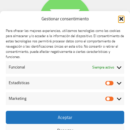
Gestionar consentimiento
Para ofrecer las mejores experiencias, utilizamos tecnologías como las cookies
para almacenar y/o acceder a la información del dispositivo. El consentimiento de
estas tecnologías nos permitirá procesar datos como el comportamiento de
navegación o las identificaciones únicas en este sitio. No consentir o retirar el
consentimiento, puede afectar negativamente a ciertas características y
Buzón de dudas, quejas y sugerencias
funciones.
Funcional
Siempre activo
AVISO LEGAL Y PRIVACIDAD
Estadísticas
Estadíst
Marketing
Marketi
Aceptar
Colegio Oficial de Veterinarios de Cáceres © 2026. Todos los
derechos reservados.