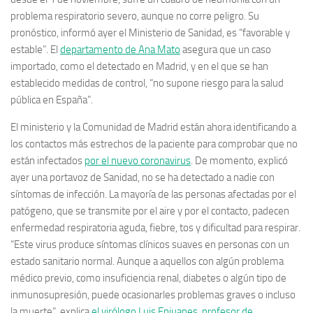
problema respiratorio severo, aunque no corre peligro. Su
pronóstico, informó ayer el Ministerio de Sanidad, es “favorable y
estable”. El
departamento de Ana Mato
asegura que un caso
importado, como el detectado en Madrid, y en el que se han
establecido medidas de control, “no supone riesgo para la salud
pública en España”.
El ministerio y la Comunidad de Madrid están ahora identificando a
los contactos más estrechos de la paciente para comprobar que no
están infectados
por el nuevo coronavirus
. De momento, explicó
ayer una portavoz de Sanidad, no se ha detectado a nadie con
síntomas de infección. La mayoría de las personas afectadas por el
patógeno, que se transmite por el aire y por el contacto, padecen
enfermedad respiratoria aguda, fiebre, tos y dificultad para respirar.
“Este virus produce síntomas clínicos suaves en personas con un
estado sanitario normal. Aunque a aquellos con algún problema
médico previo, como insuficiencia renal, diabetes o algún tipo de
inmunosupresión, puede ocasionarles problemas graves o incluso
la muerte”, explica
el virólogo Luis Enjuanes, profesor de