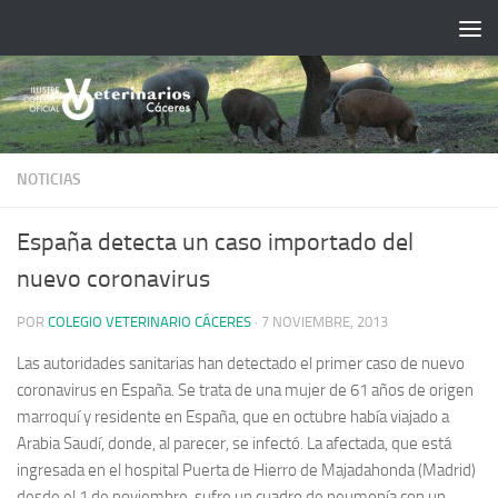
Saltar al contenido
NOTICIAS
España detecta un caso importado del
nuevo coronavirus
POR
COLEGIO VETERINARIO CÁCERES
·
7 NOVIEMBRE, 2013
Las autoridades sanitarias han detectado el primer caso de nuevo
coronavirus en España. Se trata de una mujer de 61 años de origen
marroquí y residente en España, que en octubre había viajado a
Arabia Saudí, donde, al parecer, se infectó. La afectada, que está
ingresada en el hospital Puerta de Hierro de Majadahonda (Madrid)
desde el 1 de noviembre, sufre un cuadro de neumonía con un