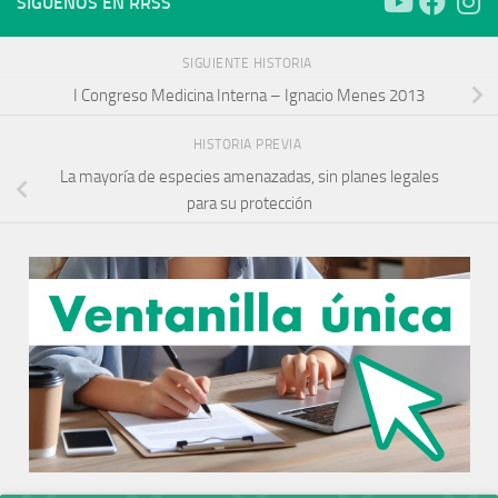
SÍGUENOS EN RRSS
SIGUIENTE HISTORIA
I Congreso Medicina Interna – Ignacio Menes 2013
HISTORIA PREVIA
La mayoría de especies amenazadas, sin planes legales
para su protección