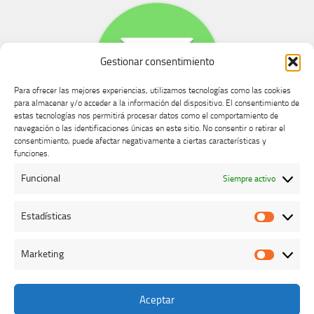
Gestionar consentimiento
Para ofrecer las mejores experiencias, utilizamos tecnologías como las cookies
para almacenar y/o acceder a la información del dispositivo. El consentimiento de
estas tecnologías nos permitirá procesar datos como el comportamiento de
navegación o las identificaciones únicas en este sitio. No consentir o retirar el
consentimiento, puede afectar negativamente a ciertas características y
Buzón de dudas, quejas y sugerencias
funciones.
Funcional
Siempre activo
AVISO LEGAL Y PRIVACIDAD
Estadísticas
Estadíst
Marketing
Marketi
Aceptar
Colegio Oficial de Veterinarios de Cáceres © 2026. Todos los