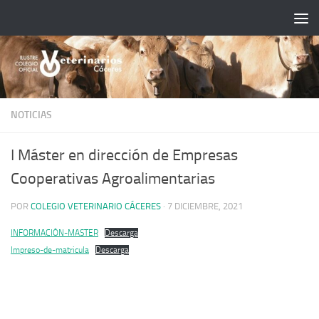
Saltar al contenido
NOTICIAS
I Máster en dirección de Empresas
Cooperativas Agroalimentarias
POR
COLEGIO VETERINARIO CÁCERES
·
7 DICIEMBRE, 2021
INFORMACIÓN-MASTER
Descarga
Impreso-de-matricula
Descarga