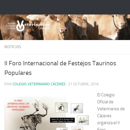
Saltar al contenido
NOTICIAS
II Foro Internacional de Festejos Taurinos
Populares
POR
COLEGIO VETERINARIO CÁCERES
·
21 OCTUBRE, 2016
El Colegio
Oficial de
Veterinarios de
Cáceres
organiza el II
Foro