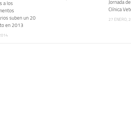
Jornada de
s a los
Clínica Vet
mentos
arios suben un 20
27 ENERO, 
nto en 2013
 2014