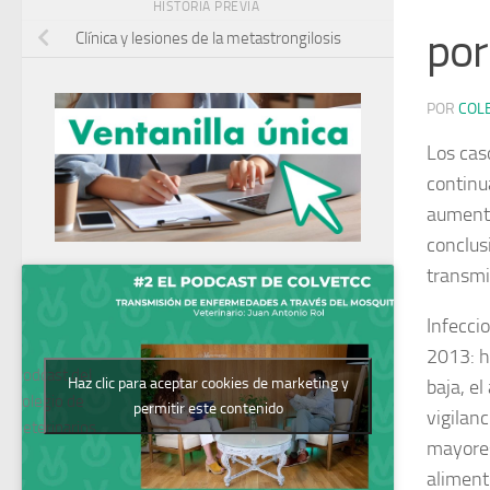
HISTORIA PREVIA
por
Clínica y lesiones de la metastrongilosis
POR
COL
Los cas
continu
aumentó
conclus
transmi
Infecci
2013: h
Podcast del
Haz clic para aceptar cookies de marketing y
baja, e
Colegio de
permitir este contenido
vigilan
Veterinarios
mayores
aliment