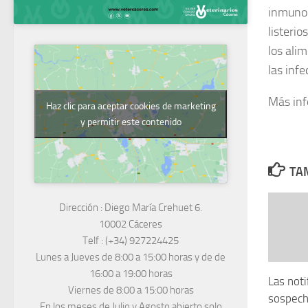
inmunol
listeri
los ali
las inf
Más in
Haz clic para aceptar cookies de marketing
y permitir este contenido
TAM
Dirección :
Diego María Crehuet 6.
10002 Cáceres
Telf :
(+34) 927224425
Lunes a Jueves
de 8:00 a 15:00 horas y de
de
16:00 a 19:00 horas
Las noti
Viernes de 8:00 a 15:00 horas
sospech
En los meses de Julio y Agosto abierto solo