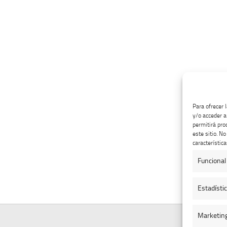
Para ofrecer 
y/o acceder a
permitirá pro
este sitio. N
característica
Funcional
Estadísti
Marketin