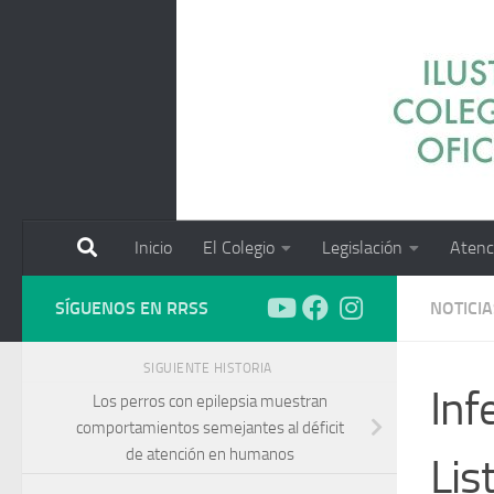
Saltar al contenido
Inicio
El Colegio
Legislación
Atenc
SÍGUENOS EN RRSS
NOTICIA
SIGUIENTE HISTORIA
Inf
Los perros con epilepsia muestran
comportamientos semejantes al déficit
de atención en humanos
Lis