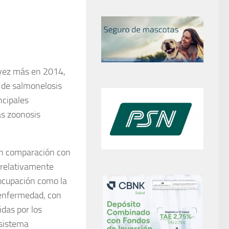
 vez más en 2014,
 de salmonelosis
ncipales
as zoonosis
en comparación con
 relativamente
eocupación como la
a enfermedad, con
das por los
 sistema