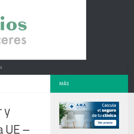
os
MÁS
 y
a UE –