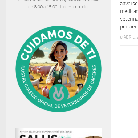
adverso
de 8:00 a 15:00. Tardes cerrado.
medica
veterin
por cie
8 ABRIL,