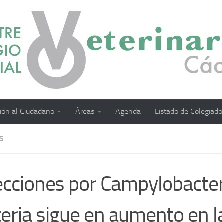
ión al Ciudadano
Áreas
Agenda
Listado de Colegiad
S
ecciones por Campylobacter
teria sigue en aumento en l