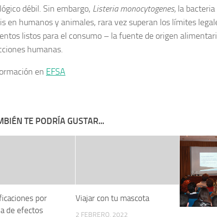
ógico débil.
Sin embargo,
Listeria monocytogenes,
la bacteria
osis en humanos y animales, rara vez superan los límites lega
mentos listos para el consumo – la fuente de origen aliment
ecciones humanas.
formación en
EFSA
BIÉN TE PODRÍA GUSTAR...
ficaciones por
Viajar con tu mascota
a de efectos
2 FEBRERO, 2022