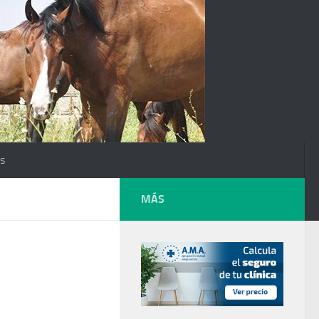
os
MÁS