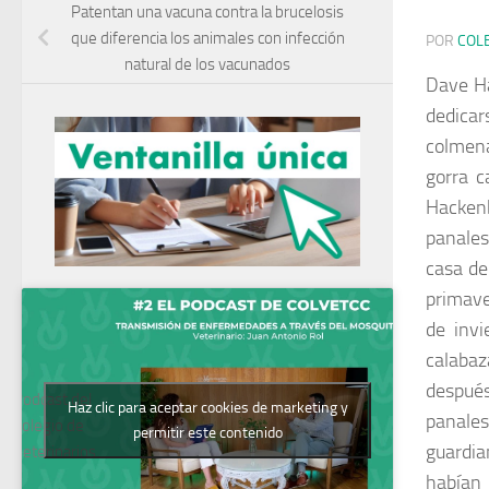
Patentan una vacuna contra la brucelosis
que diferencia los animales con infección
POR
COL
natural de los vacunados
Dave Ha
dedicar
colmena
gorra c
Hackenb
panales
casa de
primave
de invi
calabaz
después
Podcast del
Haz clic para aceptar cookies de marketing y
panales
Colegio de
permitir este contenido
guardia
Veterinarios
habían