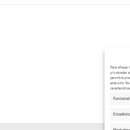
Para ofrecer 
y/o acceder a
permitirá pro
este sitio. N
característica
Funcional
Estadísti
Marketin