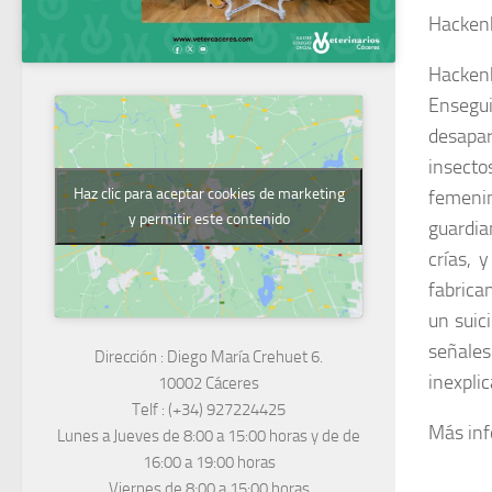
Hacken
Hackenb
Ensegui
desapar
insecto
Haz clic para aceptar cookies de marketing
femenin
y permitir este contenido
guardia
crías, 
fabrica
un suic
señales
Dirección :
Diego María Crehuet 6.
inexpli
10002 Cáceres
Telf :
(+34) 927224425
Más in
Lunes a Jueves
de 8:00 a 15:00 horas y de
de
16:00 a 19:00 horas
Viernes de 8:00 a 15:00 horas