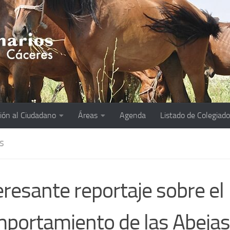
ión al Ciudadano
Áreas
Agenda
Listado de Colegiad
S
eresante reportaje sobre el
portamiento de las Abejas