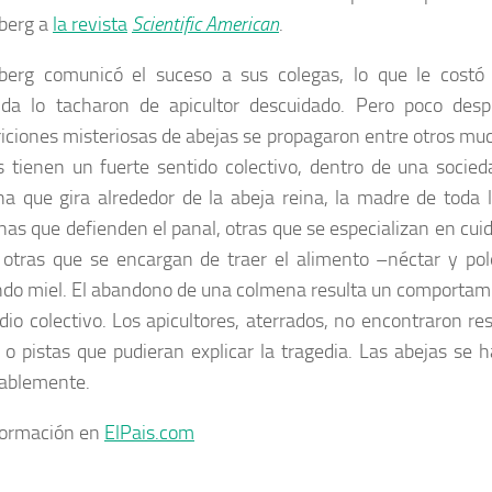
berg a
la revista
Scientific American
.
erg comunicó el suceso a sus colegas, lo que le costó n
da lo tacharon de apicultor descuidado. Pero poco desp
iciones misteriosas de abejas se propagaron entre otros muc
s tienen un fuerte sentido colectivo, dentro de una socie
a que gira alrededor de la abeja reina, la madre de toda
nas que defienden el panal, otras que se especializan en cuid
y otras que se encargan de traer el alimento –néctar y po
ndo miel. El abandono de una colmena resulta un comportami
idio colectivo. Los apicultores, aterrados, no encontraron res
 o pistas que pudieran explicar la tragedia. Las abejas se 
cablemente.
formación en
ElPais.com