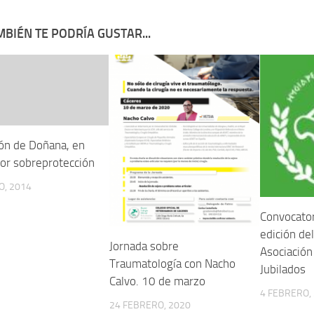
BIÉN TE PODRÍA GUSTAR...
zón de Doñana, en
por sobreprotección
O, 2014
Convocator
edición de
Jornada sobre
Asociación
Traumatología con Nacho
Jubilados
Calvo. 10 de marzo
4 FEBRERO,
24 FEBRERO, 2020