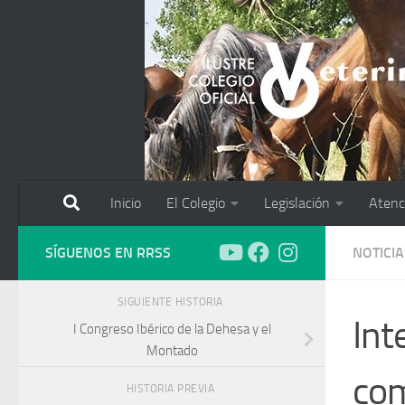
Saltar al contenido
Inicio
El Colegio
Legislación
Atenc
SÍGUENOS EN RRSS
NOTICIA
SIGUIENTE HISTORIA
Int
I Congreso Ibérico de la Dehesa y el
Montado
com
HISTORIA PREVIA