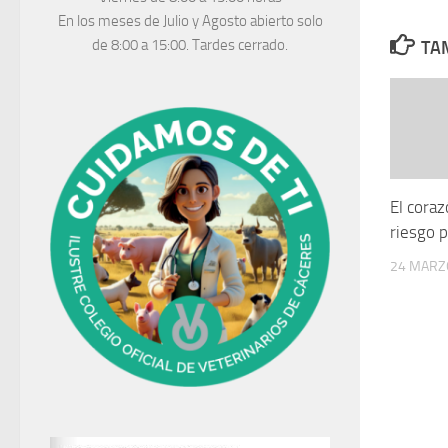
En los meses de Julio y Agosto abierto solo
de 8:00 a 15:00. Tardes cerrado.
TAM
El cora
riesgo 
24 MARZ