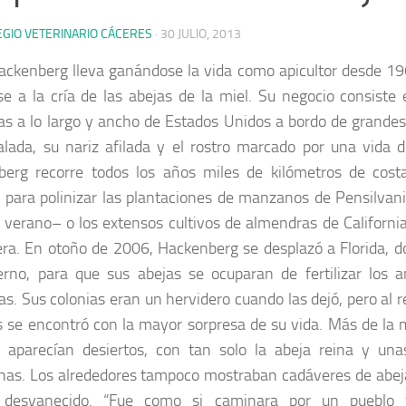
EGIO VETERINARIO CÁCERES
·
30 JULIO, 2013
ckenberg lleva ganándose la vida como apicultor desde 19
se a la cría de las abejas de la miel. Su negocio consiste 
s a lo largo y ancho de Estados Unidos a bordo de grande
alada, su nariz afilada y el rostro marcado por una vida 
erg recorre todos los años miles de kilómetros de cost
 para polinizar las plantaciones de manzanos de Pensilvan
 verano– o los extensos cultivos de almendras de California,
ra. En otoño de 2006, Hackenberg se desplazó a Florida, d
erno, para que sus abejas se ocuparan de fertilizar los a
as. Sus colonias eran un hervidero cuando las dejó, pero al r
 se encontró con la mayor sorpresa de su vida. Más de la 
 aparecían desiertos, con tan solo la abeja reina y una
nas. Los alrededores tampoco mostraban cadáveres de abeja
 desvanecido. “Fue como si caminara por un pueblo f