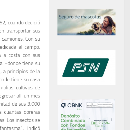
62, cuando decidió
en transportar sus
s camiones. Con su
dedicada al campo,
a a costa con sus
ia –donde tiene su
 a principios de la
onde tiene su casa
mplios cultivos de
egresar allí un mes
mitad de sus 3.000
s cuantas obreras
s. Los insectos se
antasma”, indicó