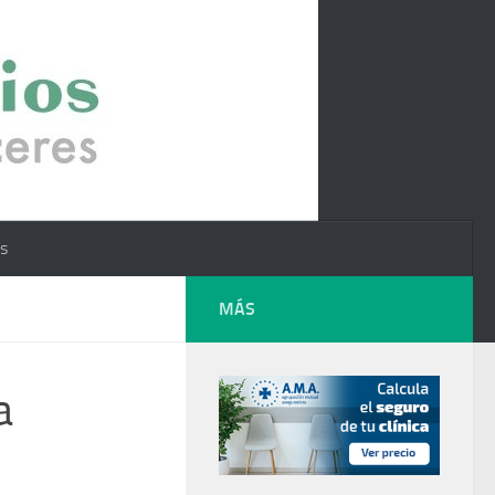
os
MÁS
a