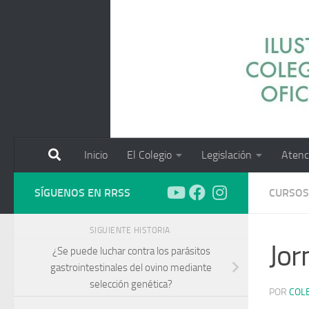
Saltar al contenido
Inicio
El Colegio
Legislación
Atenc
SÍGUENOS EN RRSS
CURSOS
SIGUIENTE HISTORIA
Jor
¿Se puede luchar contra los parásitos
gastrointestinales del ovino mediante
selección genética?
POR
COL