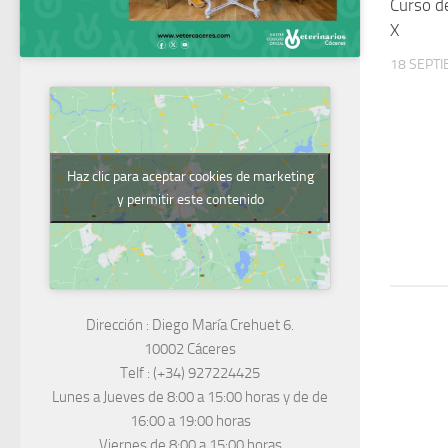
Curso d
X
18 SEPTI
Haz clic para aceptar cookies de marketing
y permitir este contenido
Dirección :
Diego María Crehuet 6.
10002 Cáceres
Telf :
(+34) 927224425
Lunes a Jueves
de 8:00 a 15:00 horas y de
de
16:00 a 19:00 horas
Viernes de 8:00 a 15:00 horas