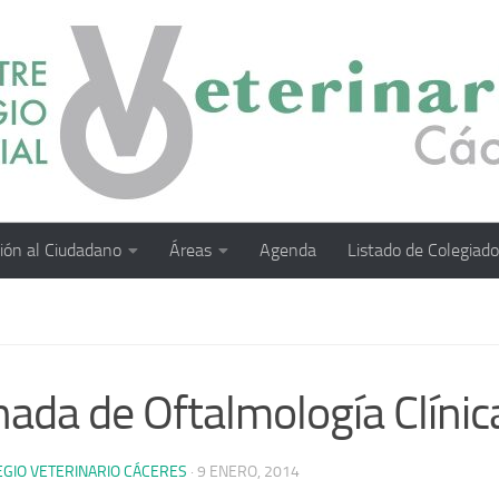
ión al Ciudadano
Áreas
Agenda
Listado de Colegiad
nada de Oftalmología Clínic
EGIO VETERINARIO CÁCERES
·
9 ENERO, 2014