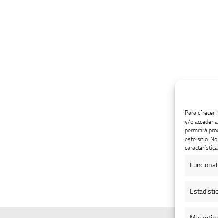
Para ofrecer 
y/o acceder a
permitirá pro
este sitio. N
característica
Funcional
Estadísti
Marketin