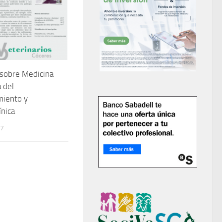
sobre Medicina
 del
iento y
ínica
17