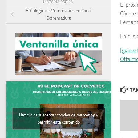
HISTORIA PREVIA
El próx
El Colegio de Veterinarios en Canal
Cáceres
Extremadura
Fernand
En el si
[gview 
Oftalmo
TAM
Podcast del
Haz clic para aceptar cookies de marketing y
Colegio de
permitir este contenido
Veterinarios