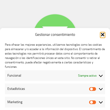
Gestionar consentimiento
Para ofrecer las mejores experiencias, utilizamos tecnologías como las cookies
para almacenar y/o acceder a la información del dispositivo. El consentimiento de
estas tecnologías nos permitirá procesar datos como el comportamiento de
navegación o las identificaciones únicas en este sitio. No consentir o retirar el
consentimiento, puede afectar negativamente a ciertas características y
Buzón de dudas, quejas y sugerencias
funciones.
Funcional
Siempre activo
AVISO LEGAL Y PRIVACIDAD
Estadísticas
Estadíst
Marketing
Marketi