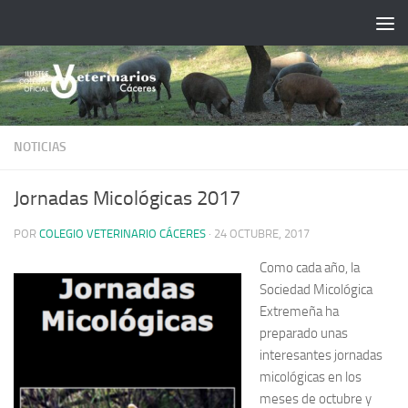
Saltar al contenido
NOTICIAS
Jornadas Micológicas 2017
POR
COLEGIO VETERINARIO CÁCERES
·
24 OCTUBRE, 2017
Como cada año, la
Sociedad Micológica
Extremeña ha
preparado unas
interesantes jornadas
micológicas en los
meses de octubre y