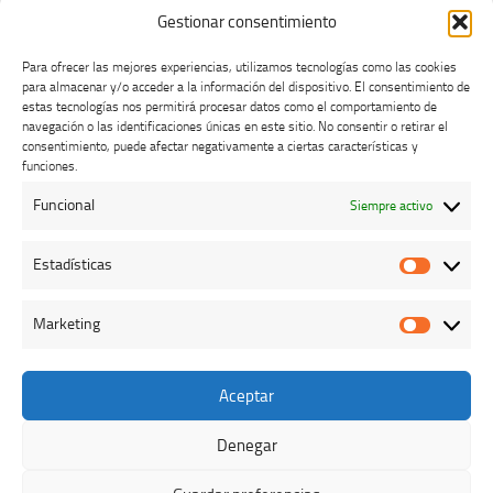
Gestionar consentimiento
Para ofrecer las mejores experiencias, utilizamos tecnologías como las cookies
para almacenar y/o acceder a la información del dispositivo. El consentimiento de
estas tecnologías nos permitirá procesar datos como el comportamiento de
navegación o las identificaciones únicas en este sitio. No consentir o retirar el
consentimiento, puede afectar negativamente a ciertas características y
Buzón de dudas, quejas y sugerencias
funciones.
Funcional
Siempre activo
AVISO LEGAL Y PRIVACIDAD
Estadísticas
Estadíst
Marketing
Marketi
Aceptar
Colegio Oficial de Veterinarios de Cáceres © 2026. Todos los
derechos reservados.
Denegar
Funciona con
- Diseñado con el
Tema Hueman