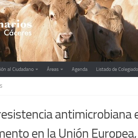
ión al Ciudadano
Áreas
Agenda
Listado de Colegiad
S
resistencia antimicrobiana 
ento en la Unión Europea,