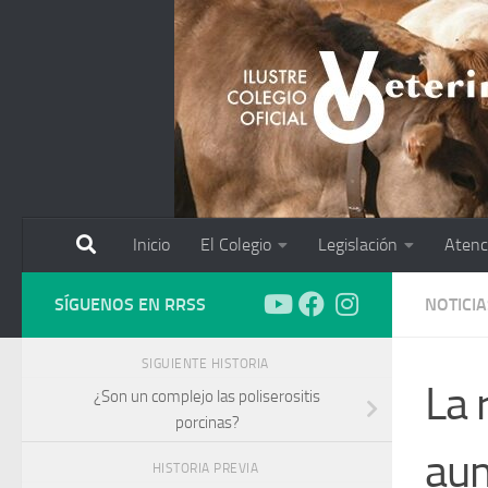
Saltar al contenido
Inicio
El Colegio
Legislación
Atenc
SÍGUENOS EN RRSS
NOTICIA
SIGUIENTE HISTORIA
La 
¿Son un complejo las poliserositis
porcinas?
aum
HISTORIA PREVIA