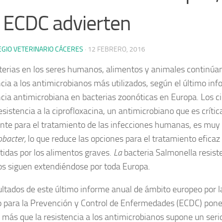
l ECDC advierten
EGIO VETERINARIO CÁCERES
·
12 FEBRERO, 2016
terias en los seres humanos, alimentos y animales continú
ncia a los antimicrobianos más utilizados, según el último inf
ncia antimicrobiana en bacterias zoonóticas en Europa.
Los c
resistencia a la ciprofloxacina, un antimicrobiano que es crít
nte para el tratamiento de las infecciones humanas, es muy 
bacter,
lo que reduce las opciones para el tratamiento eficaz 
tidas por los alimentos graves.
La
bacteria Salmonella resist
s siguen extendiéndose por toda Europa.
ultados de este último informe anual de ámbito europeo por l
 para la Prevención y Control de Enfermedades (ECDC) pone
 más que la resistencia a los antimicrobianos supone un serio