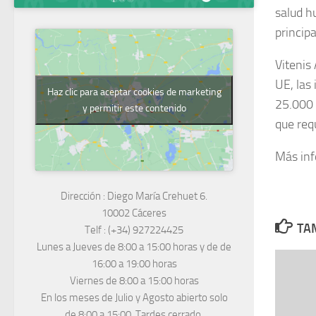
salud h
princip
Vitenis
UE, las
Haz clic para aceptar cookies de marketing
25.000 
y permitir este contenido
que req
Más in
Dirección :
Diego María Crehuet 6.
10002 Cáceres
TAM
Telf :
(+34) 927224425
Lunes a Jueves
de 8:00 a 15:00 horas y de
de
16:00 a 19:00 horas
Viernes de 8:00 a 15:00 horas
En los meses de Julio y Agosto abierto solo
de 8:00 a 15:00. Tardes cerrado.