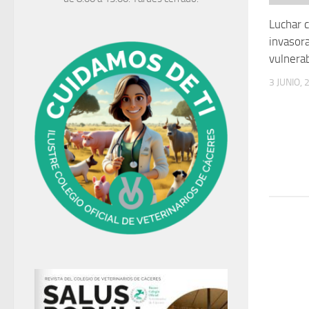
Luchar c
invasora
vulnera
3 JUNIO, 