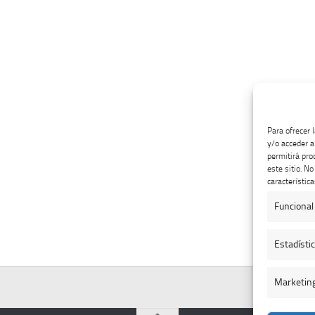
Para ofrecer 
y/o acceder a
permitirá pro
este sitio. N
característica
Funcional
Estadísti
Marketin