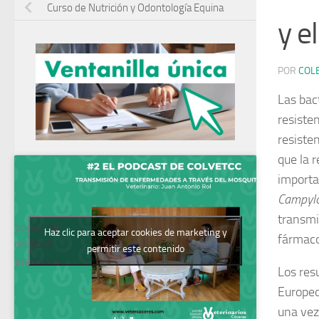
Curso de Nutrición y Odontología Equina
y e
POR
COL
Las bac
resiste
resiste
que la 
importa
Campylo
transmi
Podcast del
Haz clic para aceptar cookies de marketing y
fármaco
Colegio de
permitir este contenido
Veterinarios
Los res
Europeo
una vez