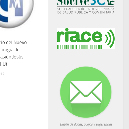
rio del Nuevo
Cirugía de
asión Jesús
IJU)
017
Buzón de dudas, quejas y sugerencias