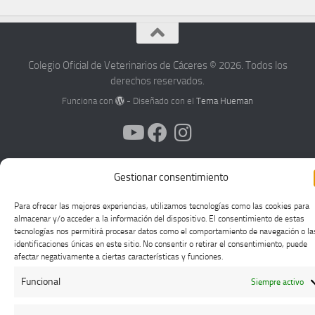
Colegio Oficial de Veterinarios de Cáceres © 2026. Todos los
derechos reservados.
Funciona con
- Diseñado con el
Tema Hueman
Gestionar consentimiento
Para ofrecer las mejores experiencias, utilizamos tecnologías como las cookies para
almacenar y/o acceder a la información del dispositivo. El consentimiento de estas
tecnologías nos permitirá procesar datos como el comportamiento de navegación o la
identificaciones únicas en este sitio. No consentir o retirar el consentimiento, puede
afectar negativamente a ciertas características y funciones.
Funcional
Siempre activo