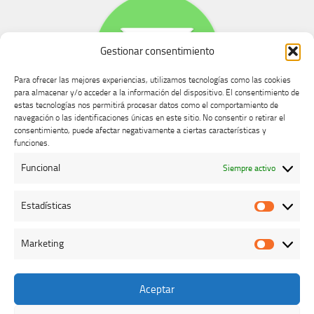
Gestionar consentimiento
Para ofrecer las mejores experiencias, utilizamos tecnologías como las cookies
para almacenar y/o acceder a la información del dispositivo. El consentimiento de
estas tecnologías nos permitirá procesar datos como el comportamiento de
navegación o las identificaciones únicas en este sitio. No consentir o retirar el
consentimiento, puede afectar negativamente a ciertas características y
Buzón de dudas, quejas y sugerencias
funciones.
Funcional
Siempre activo
AVISO LEGAL Y PRIVACIDAD
Estadísticas
Estadíst
Marketing
Marketi
Aceptar
Colegio Oficial de Veterinarios de Cáceres © 2026. Todos los
derechos reservados.