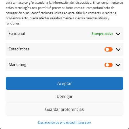
para almacenar y/o acceder a la información del dispositivo. El consentimiento de
estas tecnologías nos permitirá procesar datos como el comportamiento de
navegación o las identificaciones únicas en este sitio. No consentir o retirar el
consentimiento, puede afectar negativamente a ciertas características y
Buzón de dudas, quejas y sugerencias
funciones.
Funcional
Siempre activo
AVISO LEGAL Y PRIVACIDAD
Estadísticas
Estadíst
Marketing
Marketi
Aceptar
Colegio Oficial de Veterinarios de Cáceres © 2026. Todos los
derechos reservados.
Denegar
Funciona con
- Diseñado con el
Tema Hueman
Guardar preferencias
Declaración de privacidad
Impressum