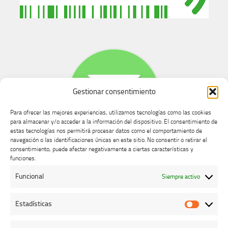
Gestionar consentimiento
Para ofrecer las mejores experiencias, utilizamos tecnologías como las cookies
para almacenar y/o acceder a la información del dispositivo. El consentimiento de
estas tecnologías nos permitirá procesar datos como el comportamiento de
navegación o las identificaciones únicas en este sitio. No consentir o retirar el
consentimiento, puede afectar negativamente a ciertas características y
Buzón de dudas, quejas y sugerencias
funciones.
Funcional
Siempre activo
AVISO LEGAL Y PRIVACIDAD
Estadísticas
Estadíst