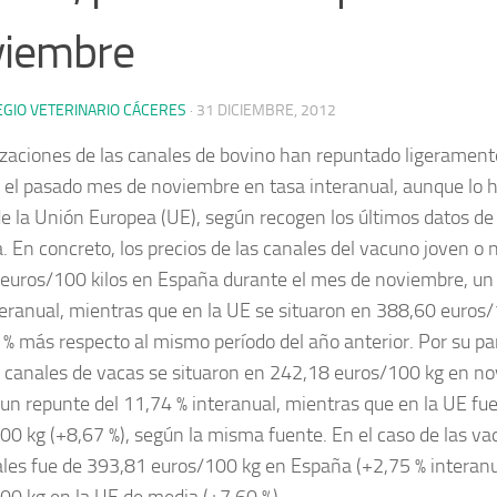
viembre
EGIO VETERINARIO CÁCERES
·
31 DICIEMBRE, 2012
izaciones de las canales de bovino han repuntado ligeramen
 el pasado mes de noviembre en tasa interanual, aunque lo 
e la Unión Europea (UE), según recogen los últimos datos de
a.
En concreto, los precios de las canales del vacuno joven o 
euros/100 kilos en España durante el mes de noviembre, un 
eranual, mientras que en la UE se situaron en 388,60 euros
 % más respecto al mismo período del año anterior. Por su par
s canales de vacas se situaron en 242,18 euros/100 kg en no
un repunte del 11,74 % interanual, mientras que en la UE fu
00 kg (+8,67 %), según la misma fuente. En el caso de las vaqu
ales fue de 393,81 euros/100 kg en España (+2,75 % interanu