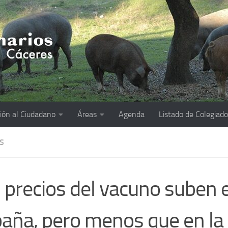
ión al Ciudadano
Áreas
Agenda
Listado de Colegiad
S
 precios del vacuno suben 
aña, pero menos que en la