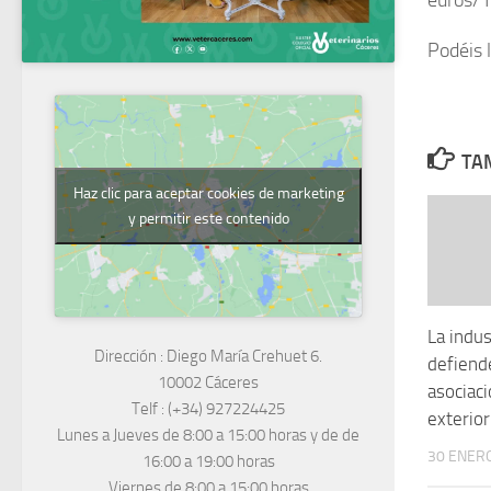
euros/1
Podéis l
TAM
Haz clic para aceptar cookies de marketing
y permitir este contenido
La indus
Dirección :
Diego María Crehuet 6.
defiend
10002 Cáceres
asociaci
Telf :
(+34) 927224425
exterior
Lunes a Jueves
de 8:00 a 15:00 horas y de
de
30 ENERO
16:00 a 19:00 horas
Viernes de 8:00 a 15:00 horas