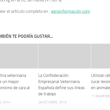
00 kg en la UE de media (+7,60 %).
eer el artículo completo en :
agroinformación.com
BIÉN TE PODRÍA GUSTAR...
tria veterinaria
La Confederación
Utilizan c
e un mayor
Empresarial Veterinaria
curar lesio
onismo de cara al
Española define sus líneas
en animal
de trabajo
11 NOVIEMB
, 2014
28 OCTUBRE, 2015