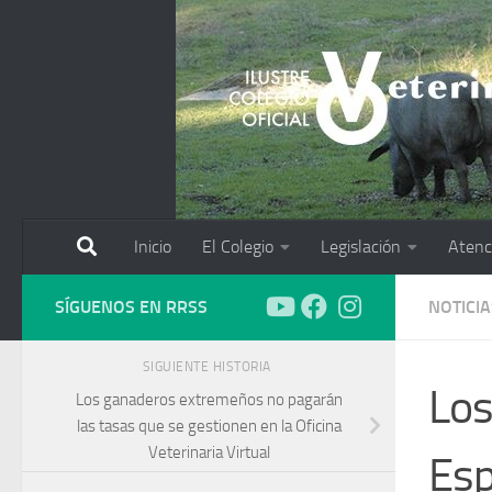
Saltar al contenido
Inicio
El Colegio
Legislación
Atenc
SÍGUENOS EN RRSS
NOTICIA
SIGUIENTE HISTORIA
Los
Los ganaderos extremeños no pagarán
las tasas que se gestionen en la Oficina
Veterinaria Virtual
Esp