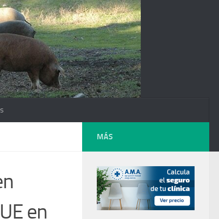
os
MÁS
en
 UE en