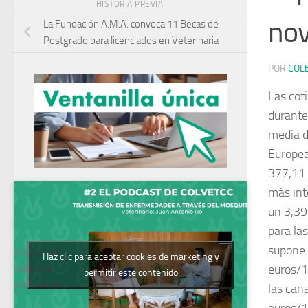
HISTORIA PREVIA
no
La Fundación A.M.A. convoca 11 Becas de
Postgrado para licenciados en Veterinaria
POR
COL
Las cot
durante
media d
Europe
377,11 
más int
un 3,39
para la
supone 
Podcast del
Haz clic para aceptar cookies de marketing y
Colegio de
euros/1
permitir este contenido
Veterinarios
las can