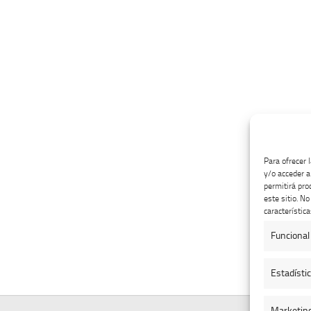
Para ofrecer 
y/o acceder a
permitirá pro
este sitio. N
característica
Funcional
Estadísti
Marketin