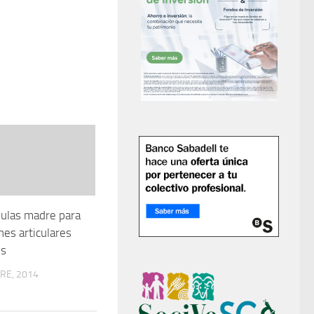
élulas madre para
nes articulares
es
RE, 2014