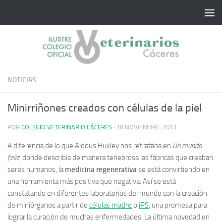
Saltar al contenido
NOTICIAS
Minirriñones creados con células de la piel
POR
COLEGIO VETERINARIO CÁCERES
·
18 NOVIEMBRE, 2013
A diferencia de lo que Aldous Huxley nos retrataba en
Un mundo
feliz
, donde describía de manera tenebrosa las fábricas que creaban
seres humanos, la
medicina regenerativa
se está convirtiendo en
una herramienta más positiva que negativa. Así se está
constatando en diferentes laboratorios del mundo con la creación
de miniórganos a partir de
células madre
o
iPS
, una promesa para
lograr la curación de muchas enfermedades. La última novedad en