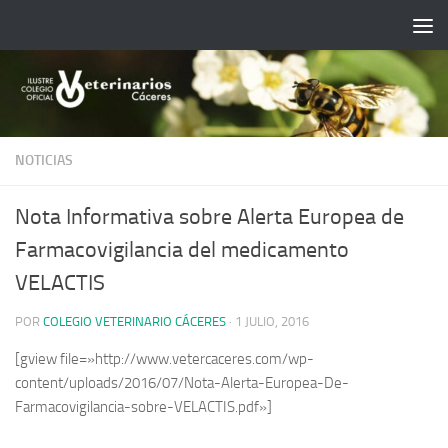
Saltar al contenido
NOTICIAS
Nota Informativa sobre Alerta Europea de
Farmacovigilancia del medicamento
VELACTIS
POR
COLEGIO VETERINARIO CÁCERES
·
1 JULIO, 2016
[gview file=»http://www.vetercaceres.com/wp-
content/uploads/2016/07/Nota-Alerta-Europea-De-
Farmacovigilancia-sobre-VELACTIS.pdf»]