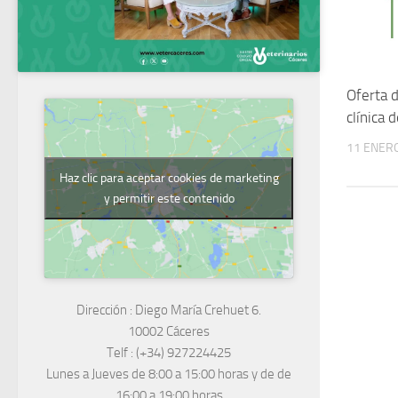
Oferta 
clínica 
11 ENERO
Haz clic para aceptar cookies de marketing
y permitir este contenido
Dirección :
Diego María Crehuet 6.
10002 Cáceres
Telf :
(+34) 927224425
Lunes a Jueves
de 8:00 a 15:00 horas y de
de
16:00 a 19:00 horas