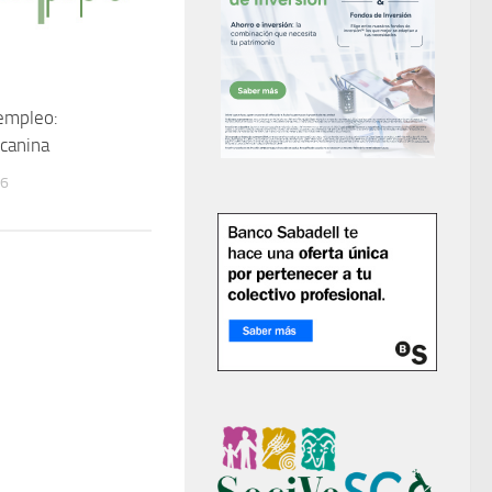
empleo:
canina
16