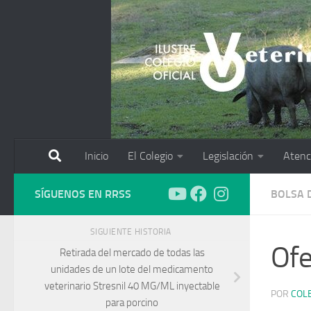
Saltar al contenido
Inicio
El Colegio
Legislación
Atenc
SÍGUENOS EN RRSS
BOLSA 
SIGUIENTE HISTORIA
Ofe
Retirada del mercado de todas las
unidades de un lote del medicamento
veterinario Stresnil 40 MG/ML inyectable
POR
COL
para porcino