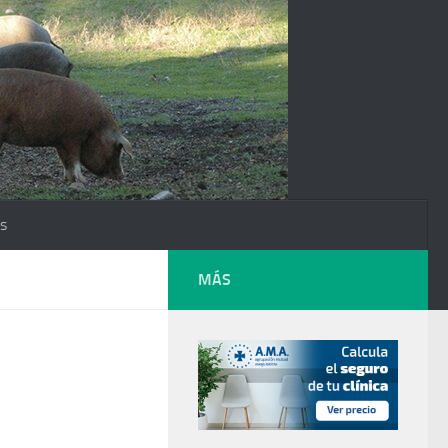
os
MÁS