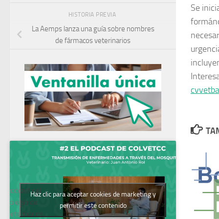
Se inic
HISTORIA PREVIA
formánd
La Aemps lanza una guía sobre nombres
necesar
de fármacos veterinarios
urgenci
incluye
Interes
cvvetb
TAM
Podcast del
Haz clic para aceptar cookies de marketing y
Colegio de
permitir este contenido
Veterinarios