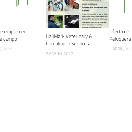
de empleo en
Oferta de 
HallMark Veterinary &
de campo
Peluquera 
Compliance Services
, 2019
5 ABRIL, 20
3 ENERO, 2017