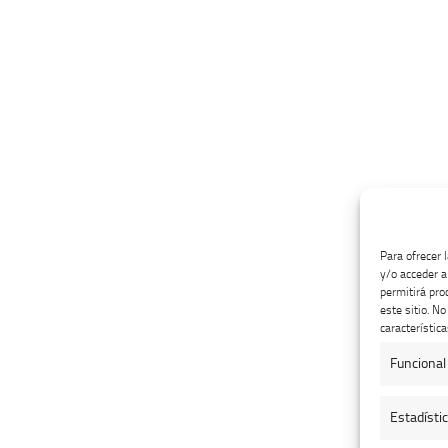
Para ofrecer 
y/o acceder a
permitirá pro
este sitio. N
característica
Funcional
Estadísti