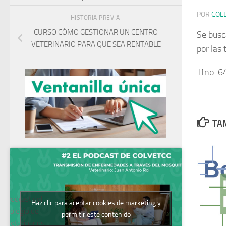
POR
COL
HISTORIA PREVIA
CURSO CÓMO GESTIONAR UN CENTRO
Se busc
VETERINARIO PARA QUE SEA RENTABLE
por las
Tfno: 
TAM
Podcast del
Haz clic para aceptar cookies de marketing y
Colegio de
permitir este contenido
Veterinarios