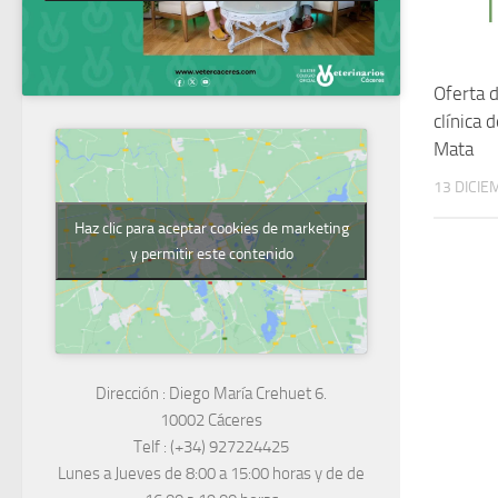
Oferta 
clínica 
Mata
13 DICIE
Haz clic para aceptar cookies de marketing
y permitir este contenido
Dirección :
Diego María Crehuet 6.
10002 Cáceres
Telf :
(+34) 927224425
Lunes a Jueves
de 8:00 a 15:00 horas y de
de