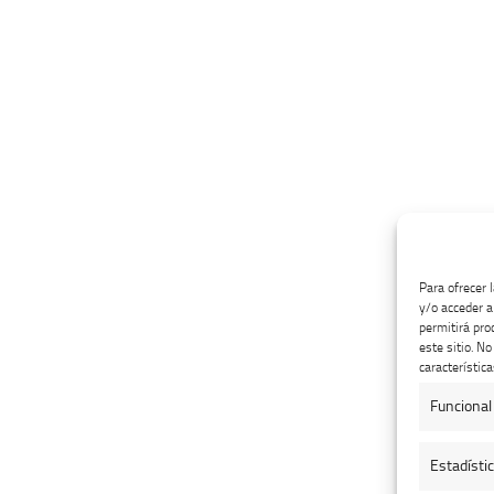
Para ofrecer 
y/o acceder a
permitirá pro
este sitio. N
característica
Funcional
Estadísti