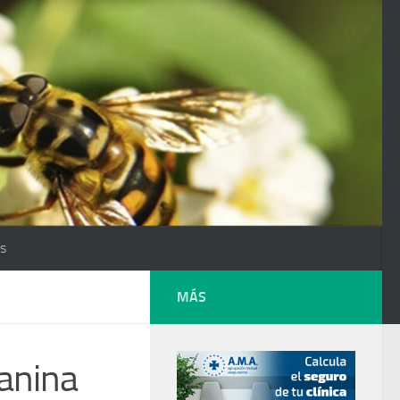
os
MÁS
anina