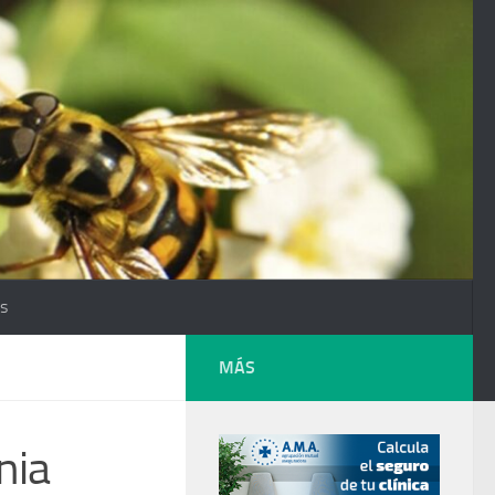
os
MÁS
nia