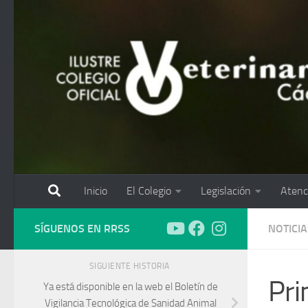
Saltar al contenido
Inicio
El Colegio
Legislación
Atenc
SÍGUENOS EN RRSS
NOTICIA
SIGUIENTE HISTORIA
Pri
Ya está disponible en la web el Boletín de
Vigilancia Tecnológica de Sanidad Animal