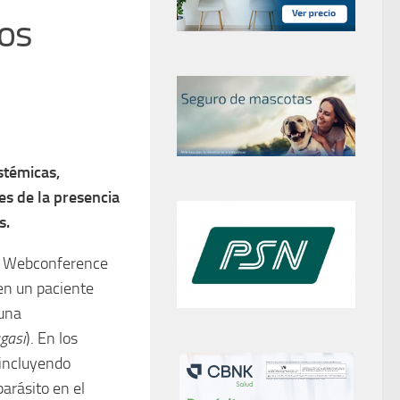
ros
stémicas,
s de la presencia
s.
VDB Webconference
en un paciente
 una
agasi
). En los
 incluyendo
arásito en el