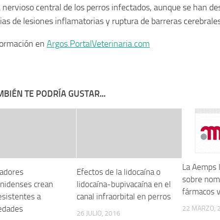
 nervioso central de los perros infectados, aunque se han de
ias de lesiones inflamatorias y ruptura de barreras cerebrales
formación en
Argos.PortalVeterinaria.com
BIÉN TE PODRÍA GUSTAR...
La Aemps l
gadores
Efectos de la lidocaína o
sobre nom
nidenses crean
lidocaína-bupivacaína en el
fármacos v
esistentes a
canal infraorbital en perros
edades
22 MARZO, 
26 JULIO, 2016