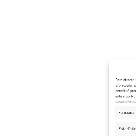
Para ofrecer 
y/o acceder a
permitirá pro
este sitio. N
característica
Funcional
Estadísti