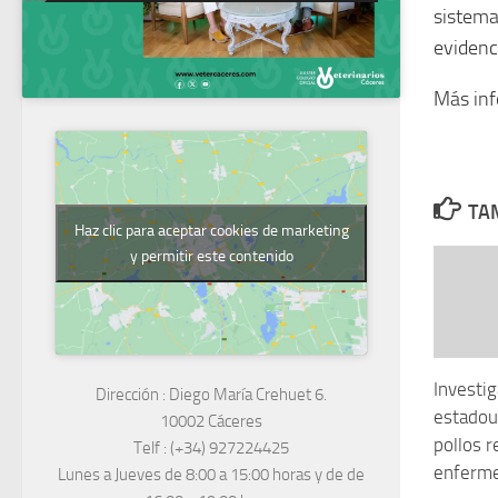
sistema
evidenc
Más in
TAM
Haz clic para aceptar cookies de marketing
y permitir este contenido
Investi
Dirección :
Diego María Crehuet 6.
estadou
10002 Cáceres
pollos r
Telf :
(+34) 927224425
enferm
Lunes a Jueves
de 8:00 a 15:00 horas y de
de