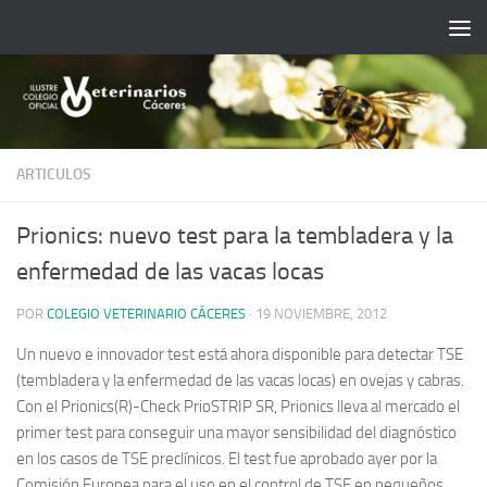
Saltar al contenido
ARTICULOS
Prionics: nuevo test para la tembladera y la
enfermedad de las vacas locas
POR
COLEGIO VETERINARIO CÁCERES
·
19 NOVIEMBRE, 2012
Un nuevo e innovador test está ahora disponible para detectar TSE
(tembladera y la enfermedad de las vacas locas) en ovejas y cabras.
Con el Prionics(R)-Check PrioSTRIP SR, Prionics lleva al mercado el
primer test para conseguir una mayor sensibilidad del diagnóstico
en los casos de TSE preclínicos. El test fue aprobado ayer por la
Comisión Europea para el uso en el control de TSE en pequeños