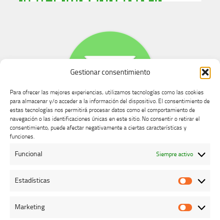
Gestionar consentimiento
Para ofrecer las mejores experiencias, utilizamos tecnologías como las cookies
para almacenar y/o acceder a la información del dispositivo. El consentimiento de
estas tecnologías nos permitirá procesar datos como el comportamiento de
navegación o las identificaciones únicas en este sitio. No consentir o retirar el
consentimiento, puede afectar negativamente a ciertas características y
Buzón de dudas, quejas y sugerencias
funciones.
Funcional
Siempre activo
AVISO LEGAL Y PRIVACIDAD
Estadísticas
Estadíst
Marketing
Marketi