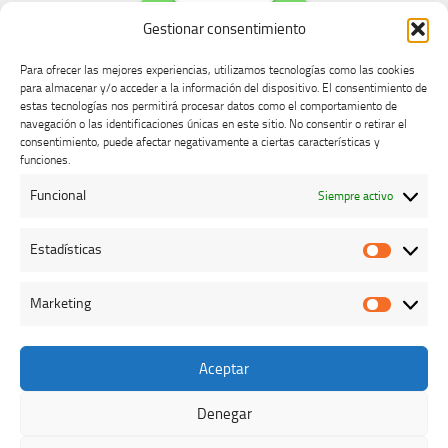
Gestionar consentimiento
Para ofrecer las mejores experiencias, utilizamos tecnologías como las cookies
para almacenar y/o acceder a la información del dispositivo. El consentimiento de
estas tecnologías nos permitirá procesar datos como el comportamiento de
navegación o las identificaciones únicas en este sitio. No consentir o retirar el
consentimiento, puede afectar negativamente a ciertas características y
Buzón de dudas, quejas y sugerencias
funciones.
Funcional
Siempre activo
AVISO LEGAL Y PRIVACIDAD
Estadísticas
Estadíst
Marketing
Marketi
Aceptar
Colegio Oficial de Veterinarios de Cáceres © 2026. Todos los
derechos reservados.
Denegar
Funciona con
- Diseñado con el
Tema Hueman