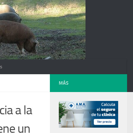
os
MÁS
ia a la
iene un