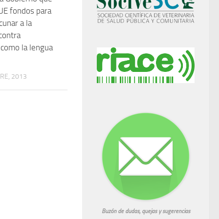
UE fondos para
acunar a la
contra
como la lengua
RE, 2013
Buzón de dudas, quejas y sugerencias