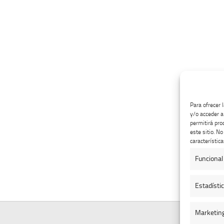
Para ofrecer 
y/o acceder a
permitirá pro
este sitio. N
característica
Funcional
Estadísti
Marketin