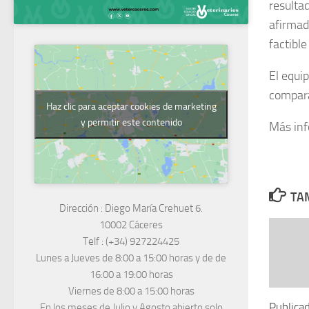
resulta
afirmado
factible
El equip
compara
Haz clic para aceptar cookies de marketing
y permitir este contenido
Más in
TAM
Dirección :
Diego María Crehuet 6.
10002 Cáceres
Telf :
(+34) 927224425
Lunes a Jueves
de 8:00 a 15:00 horas y de
de
16:00 a 19:00 horas
Viernes de 8:00 a 15:00 horas
Publicad
En los meses de Julio y Agosto abierto solo