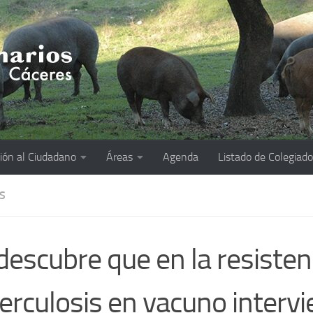
ión al Ciudadano
Áreas
Agenda
Listado de Colegiad
S
descubre que en la resistenc
erculosis en vacuno interv