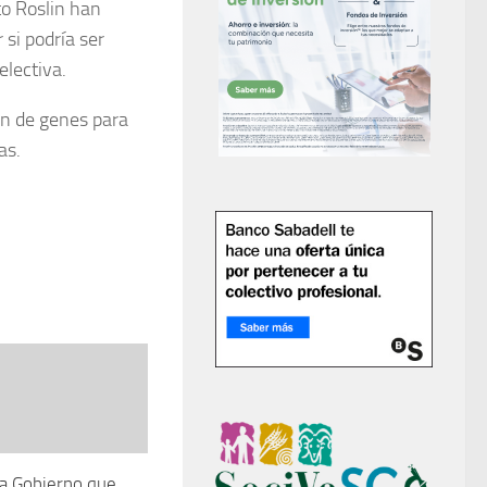
to Roslin han
 si podría ser
electiva.
ión de genes para
as.
 a Gobierno que