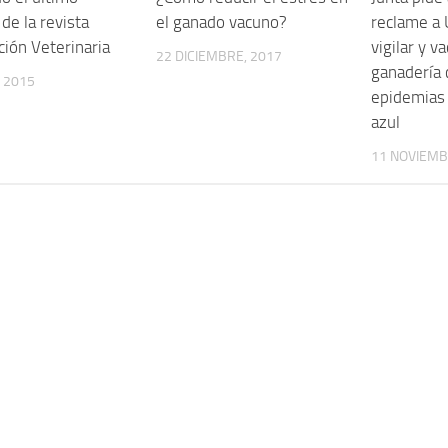
de la revista
el ganado vacuno?
reclame a 
ción Veterinaria
vigilar y v
22 DICIEMBRE, 2017
ganadería 
, 2015
epidemias 
azul
11 NOVIEMB