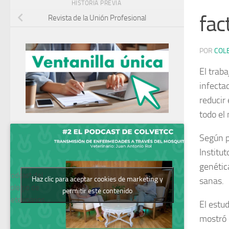
HISTORIA PREVIA
fac
Revista de la Unión Profesional
POR
COL
El trab
infecta
reducir
todo el
Según p
Institu
genétic
Podcast del
Haz clic para aceptar cookies de marketing y
sanas.
Colegio de
permitir este contenido
Veterinarios
El estud
mostró 