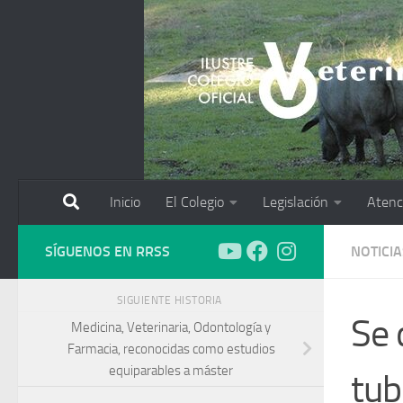
Saltar al contenido
Inicio
El Colegio
Legislación
Atenc
SÍGUENOS EN RRSS
NOTICIA
SIGUIENTE HISTORIA
Se 
Medicina, Veterinaria, Odontología y
Farmacia, reconocidas como estudios
equiparables a máster
tub