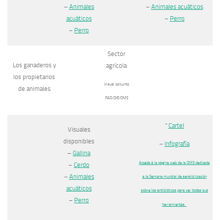
–
Animales
–
Animales acuáticos
acuáticos
–
Perro
–
Perro
Sector
Los ganaderos y
agrícola
los propietarios
Visual conjunto
de animales
FAO/OIE/OMS
–
Cartel
Visuales
disponibles
–
Infografía
–
Gallina
Acceda à la página web de la OMS dedicada
–
Cerdo
–
Animales
a la Semana mundial de sensibilización
acuáticos
sobre los antibióticos para ver todas sus
–
Perro
herramientas