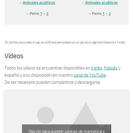
–
Animales acuáticos
–
Animales acuáticos
– Perro
1
–
2
– Perro
1
–
2
*En las fotos de portada, el logo de la OIE será reemplazado por el logo de su página de Facebook o Twitter
Vídeos
Todos los vídeos se encuentran disponibles en
inglés
,
francés
y
español y a su disposición en nuestro
canal de YouTube
De ser necesario pueden compartirse y descargarse.
Haz clic para aceptar cookies de marketing y