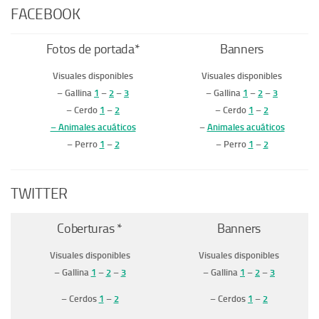
FACEBOOK
Fotos de portada*
Banners
Visuales disponibles
Visuales disponibles
– Gallina
1
–
2
–
3
– Gallina
1
–
2
–
3
– Cerdo
1
–
2
– Cerdo
1
–
2
– Animales acuáticos
–
Animales acuáticos
– Perro
1
–
2
– Perro
1
–
2
TWITTER
Coberturas
*
Banners
Visuales disponibles
Visuales disponibles
– Gallina
1
–
2
–
3
– Gallina
1
–
2
–
3
– Cerdos
1
–
2
– Cerdos
1
–
2