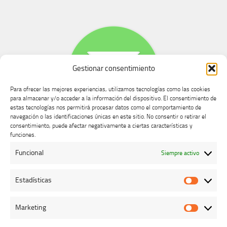
Gestionar consentimiento
Para ofrecer las mejores experiencias, utilizamos tecnologías como las cookies
para almacenar y/o acceder a la información del dispositivo. El consentimiento de
estas tecnologías nos permitirá procesar datos como el comportamiento de
navegación o las identificaciones únicas en este sitio. No consentir o retirar el
consentimiento, puede afectar negativamente a ciertas características y
Buzón de dudas, quejas y sugerencias
funciones.
Funcional
Siempre activo
AVISO LEGAL Y PRIVACIDAD
Estadísticas
Estadíst
Marketing
Marketi