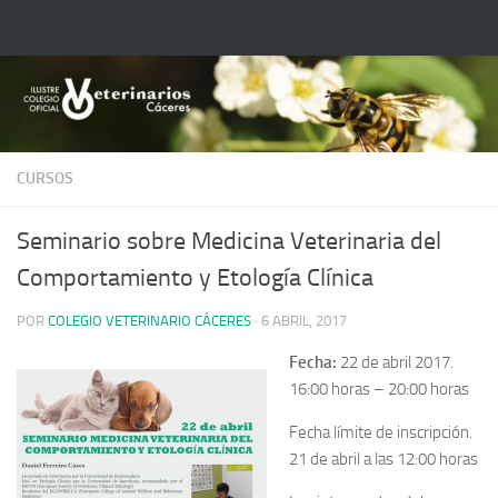
Saltar al contenido
CURSOS
Seminario sobre Medicina Veterinaria del
Comportamiento y Etología Clínica
POR
COLEGIO VETERINARIO CÁCERES
·
6 ABRIL, 2017
Fecha:
22 de abril 2017.
16:00 horas – 20:00 horas
Fecha límite de inscripción
.
21 de abril a las 12:00 horas