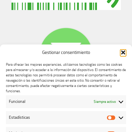
Gestionar consentimiento
Para ofrecer las mejores experiencias, utilizamos tecnologías como las cookies
para almacenar y/o acceder a la información del dispositivo. El consentimiento de
estas tecnologías nos permitirá procesar datos como el comportamiento de
navegación o las identificaciones únicas en este sitio. No consentir o retirar el
consentimiento, puede afectar negativamente a ciertas características y
Buzón de dudas, quejas y sugerencias
funciones.
Funcional
Siempre activo
AVISO LEGAL Y PRIVACIDAD
Estadísticas
Estadíst