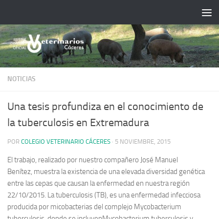
Saltar al contenido
NOTICIAS
Una tesis profundiza en el conocimiento de
la tuberculosis en Extremadura
POR
COLEGIO VETERINARIO CÁCERES
·
5 NOVIEMBRE, 2015
El trabajo, realizado por nuestro compañero
José Manuel
Benítez,
muestra la existencia de una elevada diversidad genética
entre las cepas que causan la enfermedad en nuestra región
22/10/2015
. La tuberculosis (TB), es una enfermedad infecciosa
producida por micobacterias del complejo
Mycobacterium
tuberculosis
, donde se incluyen
Mycobacterium tuberculosis
y