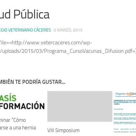
ud Pública
EGIO VETERINARIO CÁCERES
·
5 MARZO, 2015
file=»http://www.vetercaceres.com/wp-
t/uploads/2015/03/Programa_CursoVacunas_Difusion.pdf»
BIÉN TE PODRÍA GUSTAR...
inar “Cómo
arse a una hernia
VIII Simposium