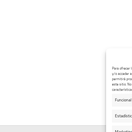
Para ofrecer 
y/o acceder a
permitirá pro
este sitio. N
característica
Funcional
Estadísti
Marketin