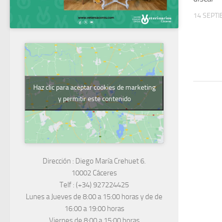
14 SEPTI
Haz clic para aceptar cookies de marketing
y permitir este contenido
Dirección :
Diego María Crehuet 6.
10002 Cáceres
Telf :
(+34) 927224425
Lunes a Jueves
de 8:00 a 15:00 horas y de
de
16:00 a 19:00 horas
Viernes de 8:00 a 15:00 horas