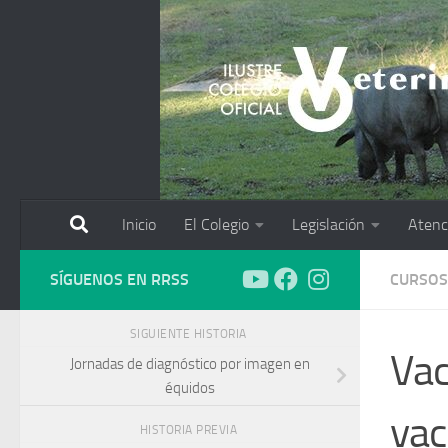
Saltar al contenido
Inicio
El Colegio
Legislación
Atenc
SÍGUENOS EN RRSS
CURSOS
SIGUIENTE HISTORIA
Vac
Jornadas de diagnóstico por imagen en
équidos
vac
HISTORIA PREVIA