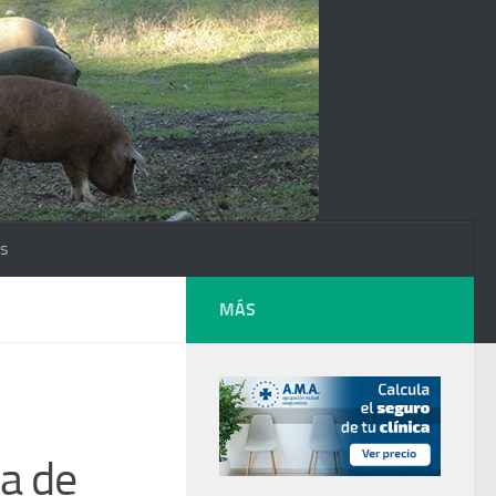
os
MÁS
a de