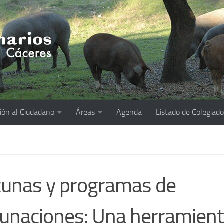
ión al Ciudadano
Áreas
Agenda
Listado de Colegiad
unas y programas de
unaciones: Una herramient