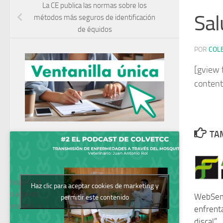
La CE publica las normas sobre los
Sal
métodos más seguros de identificación
de équidos
POR
COL
[gview 
conten
TAM
Podcast del
Haz clic para aceptar cookies de marketing y
Colegio de
WebSem
permitir este contenido
Veterinarios
enfrent
discal”