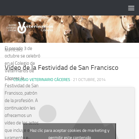
Saltar al contenido
El pasado 3 de
NOTICIAS
octubre se celebró
en el Colegio de
Vídeo de la Festividad de San Francisco
Veterinarios de
Cáceres la
POR
COLEGIO VETERINARIO CÁCERES
·
21 OCTUBRE, 2014
Festividad de San
Francisco, patrón
de la profesión. A
continuación les
ofrecemos un
vídeo de los actos
que incluye el
Haz clic para aceptar cookies de marketing y
juramento e
permitir este contenido