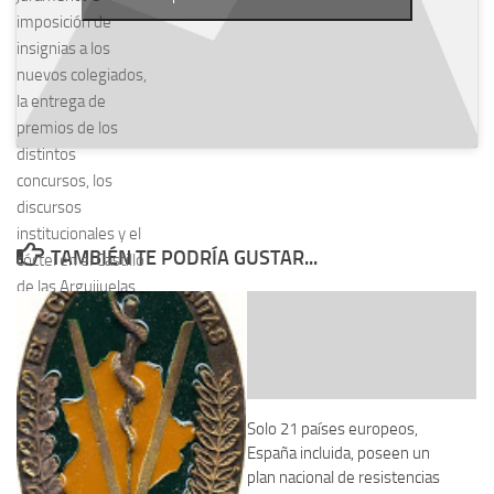
imposición de
insignias a los
nuevos colegiados,
la entrega de
premios de los
distintos
concursos, los
discursos
institucionales y el
TAMBIÉN TE PODRÍA GUSTAR...
cóctel en el Castillo
de las Arguijuelas.
Solo 21 países europeos,
España incluida, poseen un
plan nacional de resistencias