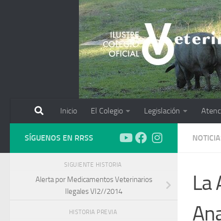
Saltar al contenido
Inicio
El Colegio
Legislación
Atenc
SÍGUENOS EN RRSS
NOTICIA
SIGUIENTE HISTORIA
La 
Alerta por Medicamentos Veterinarios
Ilegales VI2//2014
Ana
HISTORIA PREVIA