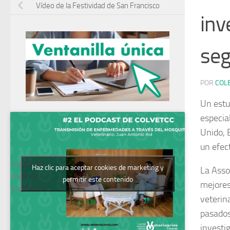
Vídeo de la Festividad de San Francisco
inv
seg
POR
COL
Un estu
especia
Unido, 
un efect
Podcast del
Haz clic para aceptar cookies de marketing y
La Asso
Colegio de
permitir este contenido
mejores
Veterinarios
veterin
pasados
investi