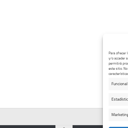
Para ofrecer 
y/o acceder a
permitirá pro
este sitio. N
característica
Funcional
Estadísti
Marketin