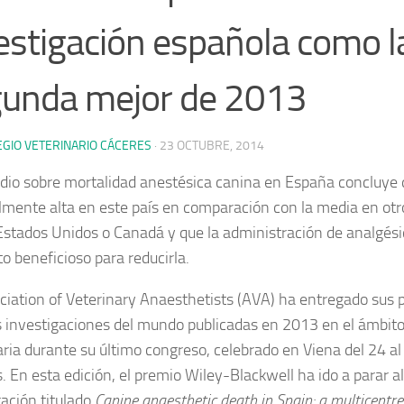
estigación española como l
unda mejor de 2013
EGIO VETERINARIO CÁCERES
·
23 OCTUBRE, 2014
dio sobre mortalidad anestésica canina en España concluye 
lmente alta en este país en comparación con la media en ot
Estados Unidos o Canadá y que la administración de analgési
o beneficioso para reducirla.
ciation of Veterinary Anaesthetists (AVA) ha entregado sus p
 investigaciones del mundo publicadas en 2013 en el ámbito
aria durante su último congreso, celebrado en Viena del 24 a
. En esta edición, el premio Wiley-Blackwell ha ido a parar al
gación titulado
Canine anaesthetic death in Spain: a multicentre