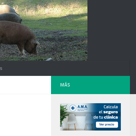
os
MÁS