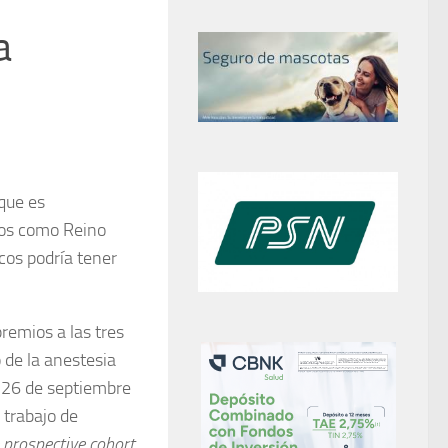
a
que es
ros como Reino
cos podría tener
remios a las tres
 de la anestesia
l 26 de septiembre
 trabajo de
 prospective cohort