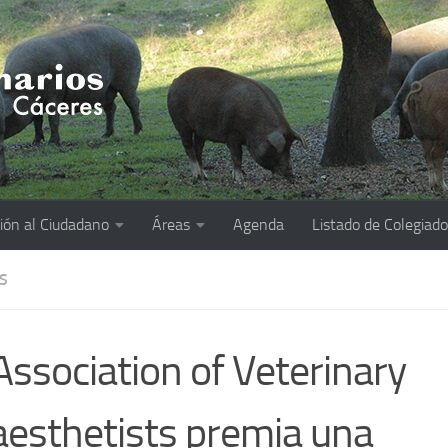
ión al Ciudadano
Áreas
Agenda
Listado de Colegiad
S
Association of Veterinary
esthetists premia una