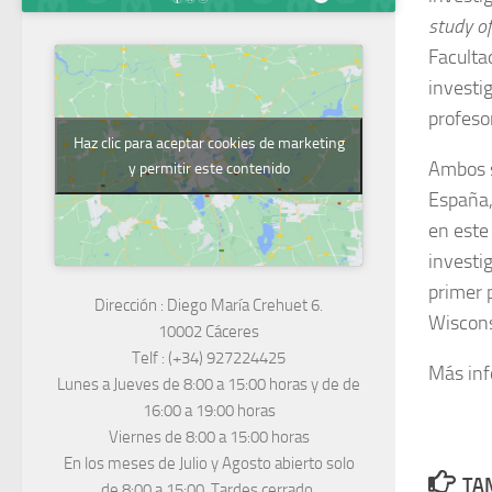
study o
Faculta
investi
profeso
Haz clic para aceptar cookies de marketing
Ambos s
y permitir este contenido
España,
en este
investi
primer 
Dirección :
Diego María Crehuet 6.
Wiscons
10002 Cáceres
Telf :
(+34) 927224425
Más in
Lunes a Jueves
de 8:00 a 15:00 horas y de
de
16:00 a 19:00 horas
Viernes de 8:00 a 15:00 horas
En los meses de Julio y Agosto abierto solo
TAM
de 8:00 a 15:00. Tardes cerrado.