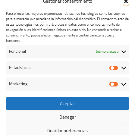
Gestionar consentimiento
Para ofrecer las mejores experiencias, utilizamos tecnologías como las cookies
para almacenar y/o acceder a la información del dispositivo. El consentimiento de
estas tecnologías nos permitirá procesar datos como el comportamiento de
navegación o las identificaciones únicas en este sitio. No consentir o retirar el
consentimiento, puede afectar negativamente a ciertas características y
Buzón de dudas, quejas y sugerencias
funciones.
Funcional
Siempre activo
AVISO LEGAL Y PRIVACIDAD
Estadísticas
Estadíst
Marketing
Marketi
Aceptar
Colegio Oficial de Veterinarios de Cáceres © 2026. Todos los
derechos reservados.
Denegar
Funciona con
- Diseñado con el
Tema Hueman
Guardar preferencias