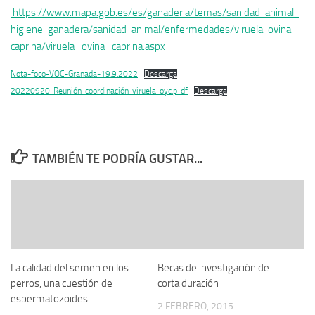
https://www.mapa.gob.es/es/ganaderia/temas/sanidad-animal-
higiene-ganadera/sanidad-animal/enfermedades/viruela-ovina-
caprina/viruela_ovina_caprina.aspx
Nota-foco-VOC-Granada-19.9.2022
Descarga
20220920-Reunión-coordinación-viruela-oyc.p-df
Descarga
TAMBIÉN TE PODRÍA GUSTAR...
La calidad del semen en los
Becas de investigación de
perros, una cuestión de
corta duración
espermatozoides
2 FEBRERO, 2015