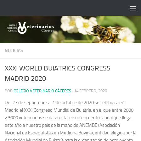
Saltar al contenido
NOTICIAS
XXXI WORLD BUIATRICS CONGRESS
MADRID 2020
POR
COLEGIO VETERINARIO CÁCERES
·
14 FEBRERO, 2020
Del 27 de septiembre al 1 de octubre de 2020 se celebrará en
Madrid el XXXI Congreso Mundial de Buiatría, en el que entre 2000
y 3000 veterinarios se darán cita, en un encuentro anual que llega
este año a nuestro país de la mano de ANEMBE (Asociación
Nacional de Especialistas en Medicina Bovina), entidad elegida por la
Asociación Mundial de Buiatría para la organización de este evento.