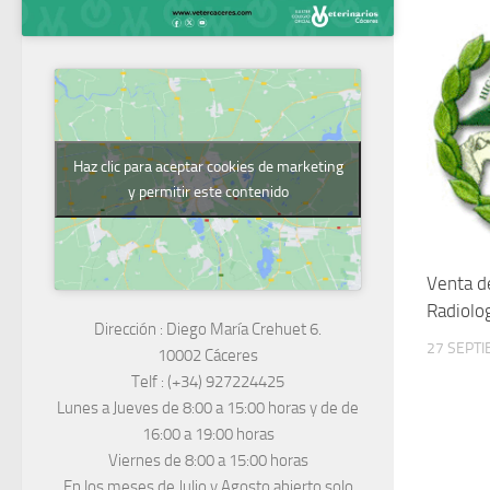
Haz clic para aceptar cookies de marketing
y permitir este contenido
Venta d
Radiolo
Dirección :
Diego María Crehuet 6.
27 SEPTI
10002 Cáceres
Telf :
(+34) 927224425
Lunes a Jueves
de 8:00 a 15:00 horas y de
de
16:00 a 19:00 horas
Viernes de 8:00 a 15:00 horas
En los meses de Julio y Agosto abierto solo