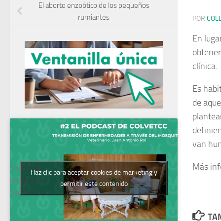
El aborto enzoótico de los pequeños
rumiantes
POR
COL
En luga
obtene
clínica.
Es habi
de aque
plantea
definie
van hun
Más in
Podcast del
Haz clic para aceptar cookies de marketing y
Colegio de
permitir este contenido
Veterinarios
TAM