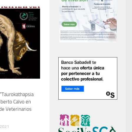
“Taurokathapsia
lberto Calvo en
 de Veterinarios
s
 2021