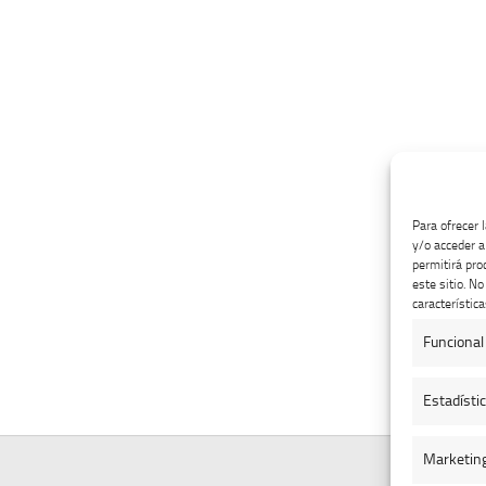
Para ofrecer 
y/o acceder a
permitirá pro
este sitio. N
característica
Funcional
Estadísti
Marketin