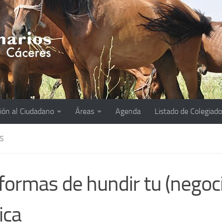
ión al Ciudadano
Áreas
Agenda
Listado de Colegiad
S
formas de hundir tu (negoc
ica