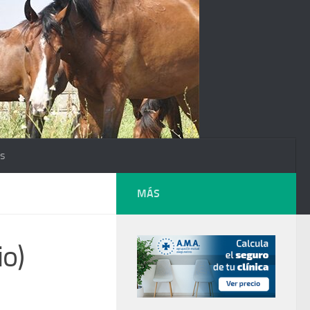
os
MÁS
io)