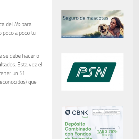
ica del
No
para
 poco a poco tu
e se debe hacer o
ltados. Esta vez el
tener un Sí
reconocidos) que