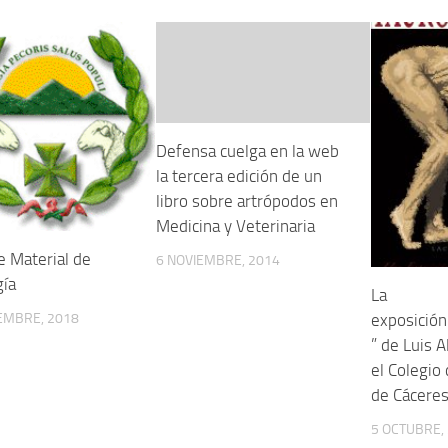
Defensa cuelga en la web
la tercera edición de un
libro sobre artrópodos en
Medicina y Veterinaria
e Material de
6 NOVIEMBRE, 2014
gía
La
exposición
EMBRE, 2018
” de Luis A
el Colegio
de Cácere
5 OCTUBRE,