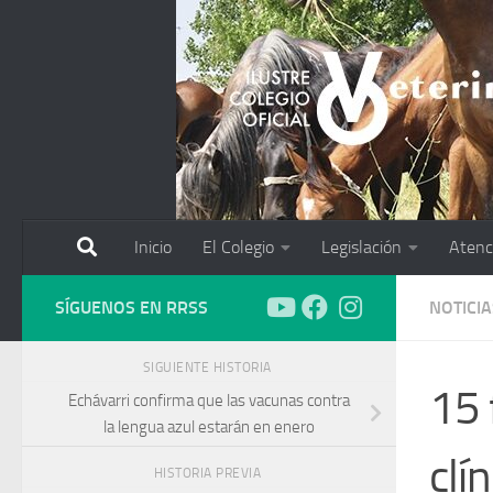
Saltar al contenido
Inicio
El Colegio
Legislación
Atenc
SÍGUENOS EN RRSS
NOTICIA
SIGUIENTE HISTORIA
15 
Echávarri confirma que las vacunas contra
la lengua azul estarán en enero
clín
HISTORIA PREVIA