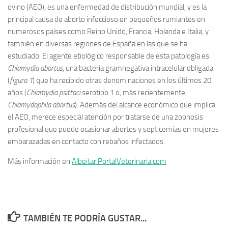
ovino (AEO), es una enfermedad de distribución mundial, y es la
principal causa de aborto infeccioso en pequeños rumiantes en
numerosos países como Reino Unido, Francia, Holanda e Italia, y
también en diversas regiones de España en las que se ha
estudiado. El agente etiológico responsable de esta patología es
Chlamydia abortus
, una bacteria gramnegativa intracelular obligada
(
figura 1
) que ha recibido otras denominaciones en los últimos 20
años (
Chlamydia
psittaci
serotipo 1 o, más recientemente,
Chlamydophila
abortus
). Además del alcance económico que implica
el AEO, merece especial atención por tratarse de una zoonosis
profesional que puede ocasionar abortos y septicemias en mujeres
embarazadas en contacto con rebaños infectados.
Más información en
Albeitar.PortalVeterinaria.com
TAMBIÉN TE PODRÍA GUSTAR...