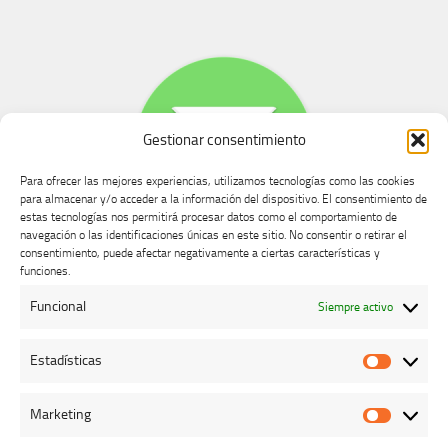
Gestionar consentimiento
Para ofrecer las mejores experiencias, utilizamos tecnologías como las cookies
para almacenar y/o acceder a la información del dispositivo. El consentimiento de
estas tecnologías nos permitirá procesar datos como el comportamiento de
navegación o las identificaciones únicas en este sitio. No consentir o retirar el
consentimiento, puede afectar negativamente a ciertas características y
Buzón de dudas, quejas y sugerencias
funciones.
Funcional
Siempre activo
AVISO LEGAL Y PRIVACIDAD
Estadísticas
Estadíst
Marketing
Marketi