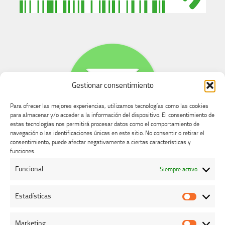
Gestionar consentimiento
Para ofrecer las mejores experiencias, utilizamos tecnologías como las cookies
para almacenar y/o acceder a la información del dispositivo. El consentimiento de
estas tecnologías nos permitirá procesar datos como el comportamiento de
navegación o las identificaciones únicas en este sitio. No consentir o retirar el
consentimiento, puede afectar negativamente a ciertas características y
Buzón de dudas, quejas y sugerencias
funciones.
Funcional
Siempre activo
AVISO LEGAL Y PRIVACIDAD
Estadísticas
Estadíst
Marketing