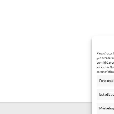
Para ofrecer 
y/o acceder a
permitirá pro
este sitio. N
característica
Funcional
Estadísti
Marketin