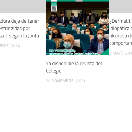
dura deja de tener
¿Dermatiti
estringidas por
idiopática 
zul, según la Junta
ulcerosa d
comportam
MBRE, 2014
8 MAYO, 20
Ya disponible la revista del
Colegio
20 NOVIEMBRE, 2020