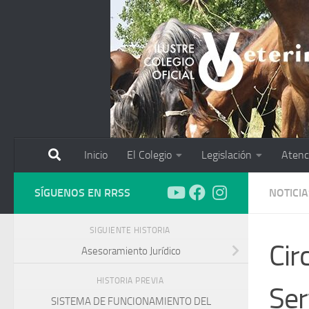
Saltar al contenido
Inicio
El Colegio
Legislación
Atenc
SÍGUENOS EN RRSS
NOTICIA
SIGUIENTE HISTORIA
Cir
Asesoramiento Jurídico
HISTORIA PREVIA
Ser
SISTEMA DE FUNCIONAMIENTO DEL