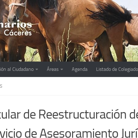
ión al Ciudadano
Áreas
Agenda
Listado de Colegiad
S
cular de Reestructuración d
vicio de Asesoramiento Jurí