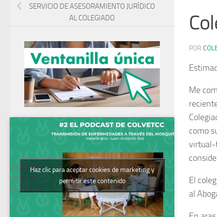
SERVICIO DE ASESORAMIENTO JURÍDICO
Col
AL COLEGIADO
POR
COL
Estima
Me comp
recient
Colegia
como sus
virtual-
conside
Podcast del
Haz clic para aceptar cookies de marketing y
Colegio de
El cole
permitir este contenido
Veterinarios
al Abo
En aras 