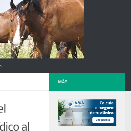
os
MÁS
el
dico al