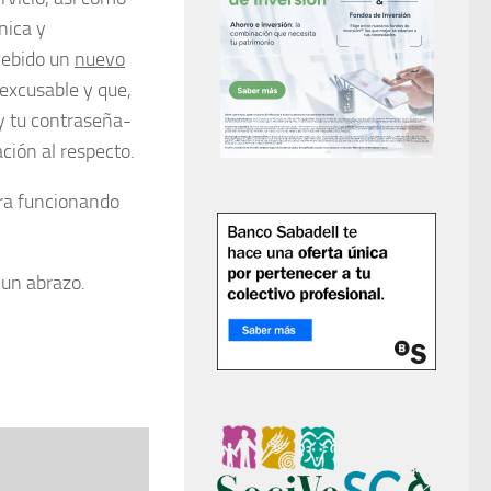
nica y
ncebido un
nuevo
excusable y que,
y tu contraseña-
ción al respecto.
tra funcionando
 un abrazo.