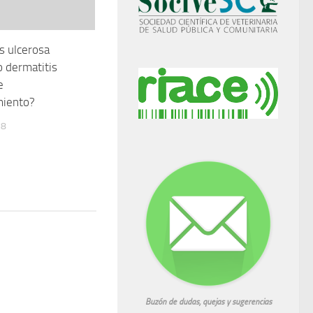
s ulcerosa
o dermatitis
e
iento?
18
Buzón de dudas, quejas y sugerencias