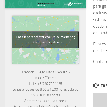
para ga
exclusi
sistema
desde h
en la p
Haz clic para aceptar cookies de marketing
y permitir este contenido
El nuev
desde e
Confian
Dirección :
Diego María Crehuet 6.
10002 Cáceres
Telf :
(+34) 927224425
TAM
Lunes a Jueves
de 8:00 a 15:00 horas y de
de
16:00 a 19:00 horas
Viernes de 8:00 a 15:00 horas
En los meses de Julio y Agosto abierto solo