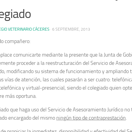
egiado
EGIO VETERINARIO CÁCERES
·
6 SEPTIEMBRE, 2013
do compañero:
lace comunicarte mediante la presente que la Junta de Gob
emente proceder a la
reestructuración del
Servicio de Asesora
do
, modificando su sistema de funcionamiento y ampliando t
 vías de atención, las cuales pasarán a ser cuatro: telefónic
telefónica y virtual-presencial, siendo el colegiado quien opte
re más oportuna.
giado que haga uso del Servicio de Asesoramiento Jurídico no
gado encargado del mismo
ningún tipo de contraprestación
.
de propiciar la inmediatez, disponibilidad y efectividad del S