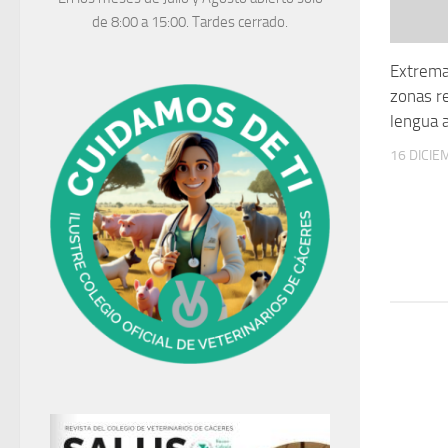
de 8:00 a 15:00. Tardes cerrado.
Extrema
zonas r
lengua a
16 DICIE