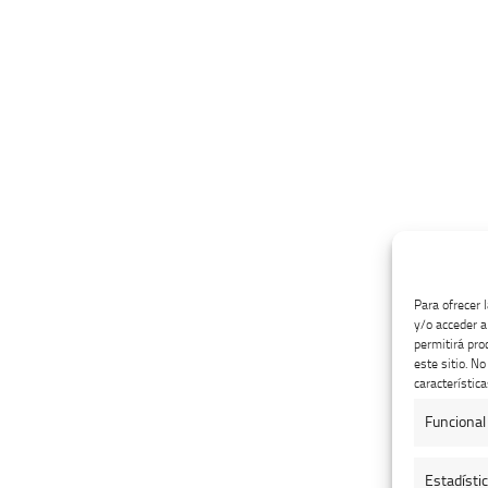
Para ofrecer 
y/o acceder a
permitirá pro
este sitio. N
característica
Funcional
Estadísti