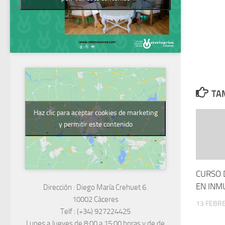
Veterinarios
TAM
Haz clic para aceptar cookies de marketing
y permitir este contenido
CURSO 
EN INM
Dirección :
Diego María Crehuet 6.
10002 Cáceres
13 FEBRE
Telf :
(+34) 927224425
Lunes a Jueves
de 8:00 a 15:00 horas y de
de