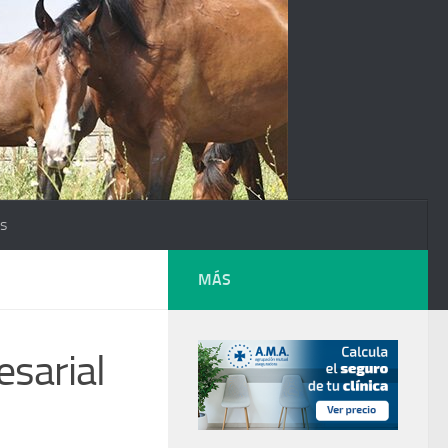
os
MÁS
esarial