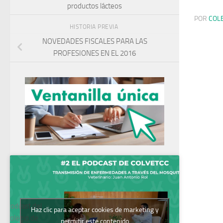
productos lácteos
POR
COL
HISTORIA PREVIA
NOVEDADES FISCALES PARA LAS
PROFESIONES EN EL 2016
Podcast del
Haz clic para aceptar cookies de marketing y
Colegio de
permitir este contenido