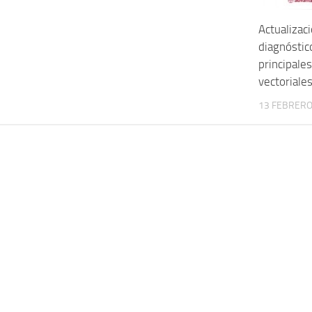
Actualizac
diagnóstic
principal
vectoriale
13 FEBRERO