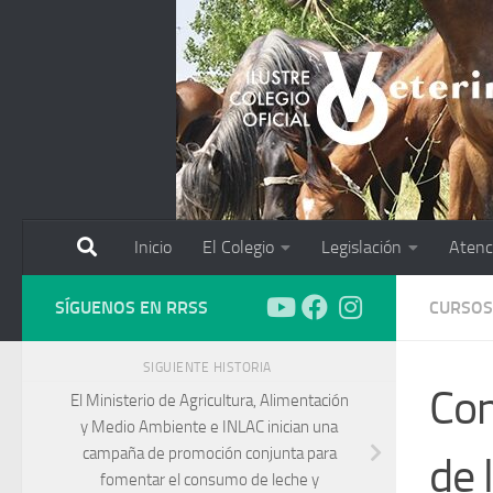
Saltar al contenido
Inicio
El Colegio
Legislación
Atenc
SÍGUENOS EN RRSS
CURSOS
SIGUIENTE HISTORIA
Con
El Ministerio de Agricultura, Alimentación
y Medio Ambiente e INLAC inician una
campaña de promoción conjunta para
de 
fomentar el consumo de leche y