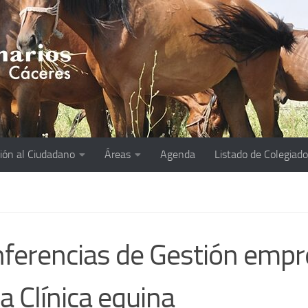
ión al Ciudadano
Áreas
Agenda
Listado de Colegiad
ferencias de Gestión empr
la Clínica equina