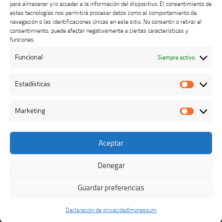
para almacenar y/o acceder a la información del dispositivo. El consentimiento de
estas tecnologías nos permitirá procesar datos como el comportamiento de
navegación o las identificaciones únicas en este sitio. No consentir o retirar el
consentimiento, puede afectar negativamente a ciertas características y
Buzón de dudas, quejas y sugerencias
funciones.
Funcional
Siempre activo
AVISO LEGAL Y PRIVACIDAD
Estadísticas
Estadíst
Marketing
Marketi
Aceptar
Colegio Oficial de Veterinarios de Cáceres © 2026. Todos los
derechos reservados.
Denegar
Funciona con
- Diseñado con el
Tema Hueman
Guardar preferencias
Declaración de privacidad
Impressum