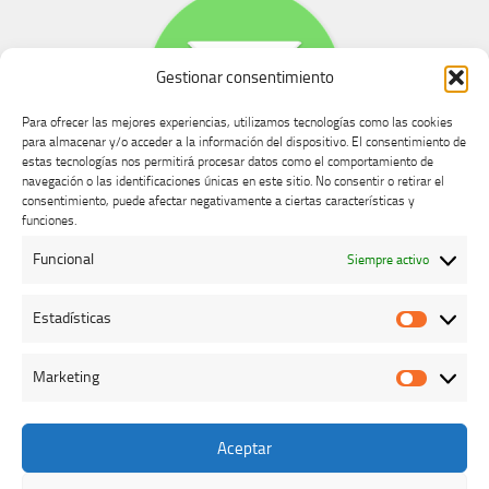
Gestionar consentimiento
Para ofrecer las mejores experiencias, utilizamos tecnologías como las cookies
para almacenar y/o acceder a la información del dispositivo. El consentimiento de
estas tecnologías nos permitirá procesar datos como el comportamiento de
navegación o las identificaciones únicas en este sitio. No consentir o retirar el
consentimiento, puede afectar negativamente a ciertas características y
Buzón de dudas, quejas y sugerencias
funciones.
Funcional
Siempre activo
AVISO LEGAL Y PRIVACIDAD
Estadísticas
Estadíst
Marketing
Marketi
Aceptar
Colegio Oficial de Veterinarios de Cáceres © 2026. Todos los
derechos reservados.