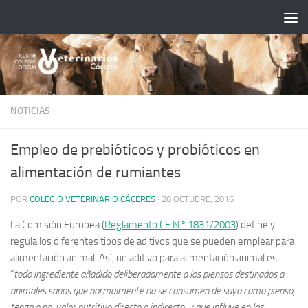
Saltar al contenido
NOTICIAS
Empleo de prebióticos y probióticos en
alimentación de rumiantes
POR
COLEGIO VETERINARIO CÁCERES
·
28 OCTUBRE, 2016
La Comisión Europea (
Reglamento CE N.º 1831/2003
) define y
regula los diferentes tipos de aditivos que se pueden emplear para
alimentación animal. Así, un aditivo para alimentación animal es
“
todo ingrediente añadido deliberadamente a los piensos destinados a
animales sanos que normalmente no se consumen de suyo como pienso,
tenga o no, valor nutritivo directo o indirecto, y que influye en las