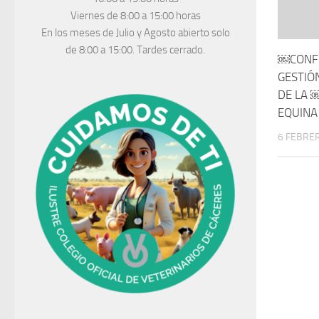
Viernes de 8:00 a 15:00 horas
En los meses de Julio y Agosto abierto solo
de 8:00 a 15:00. Tardes cerrado.
￼CONFE
GESTIO
DE LA 
EQUINA
6 FEBRER