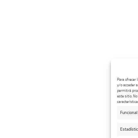
Para ofrecer 
y/o acceder a
permitirá pro
este sitio. N
característica
Funcional
Estadísti