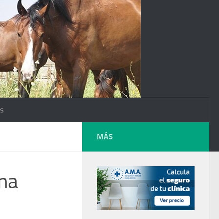
os
MÁS
rna