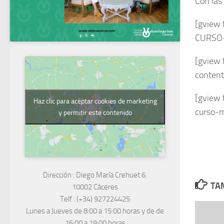
Con las
[gview
CURSO-
[gview 
conten
[gview 
Haz clic para aceptar cookies de marketing
curso-m
y permitir este contenido
Dirección :
Diego María Crehuet 6.
TAM
10002 Cáceres
Telf :
(+34) 927224425
Lunes a Jueves
de 8:00 a 15:00 horas y de
de
16:00 a 19:00 horas