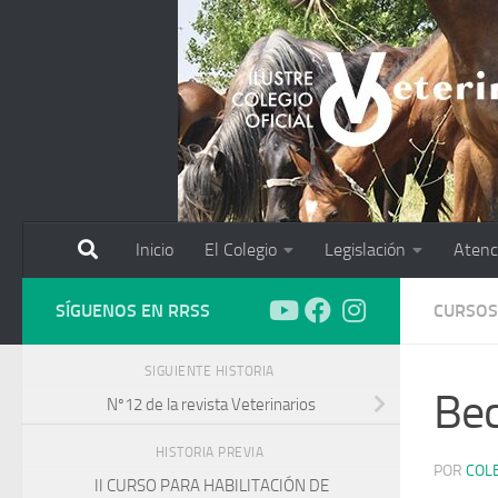
Saltar al contenido
Inicio
El Colegio
Legislación
Atenc
SÍGUENOS EN RRSS
CURSOS
SIGUIENTE HISTORIA
Bec
Nº12 de la revista Veterinarios
HISTORIA PREVIA
POR
COL
II CURSO PARA HABILITACIÓN DE