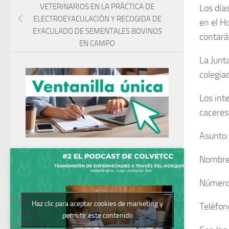
VETERINARIOS EN LA PRÁCTICA DE
Los día
ELECTROEYACULACIÓN Y RECOGIDA DE
en el H
EYACULADO DE SEMENTALES BOVINOS
contará
EN CAMPO
La Junt
colegia
Los int
caceres
Asunto:
Nombre 
Número
Podcast del
Haz clic para aceptar cookies de marketing y
Teléfon
Colegio de
permitir este contenido
Veterinarios