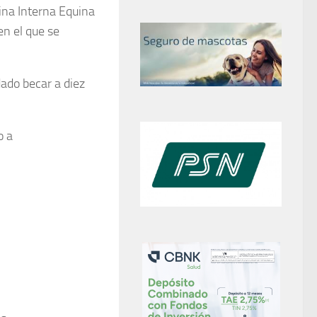
ina Interna Equina
en el que se
dado becar a diez
o a