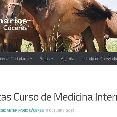
ión al Ciudadano
Áreas
Agenda
Listado de Colegiad
as Curso de Medicina Inte
EGIO VETERINARIO CÁCERES
·
5 OCTUBRE, 2015