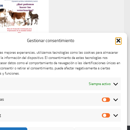
Gestionar consentimiento
mación
las mejores experiencias, utilizamos tecnologías como las cookies para almacenar
a
 la información del dispositivo. El consentimiento de estas tecnologías nos
cesar datos como el comportamiento de navegación o las identificaciones únicas en
ianos Sanidad
o consentir o retirar el consentimiento, puede afectar negativamente a ciertas
XTREMADURA
s y funciones.
, 2017
Siempre activo
cas
Estadístic
g
Marketing