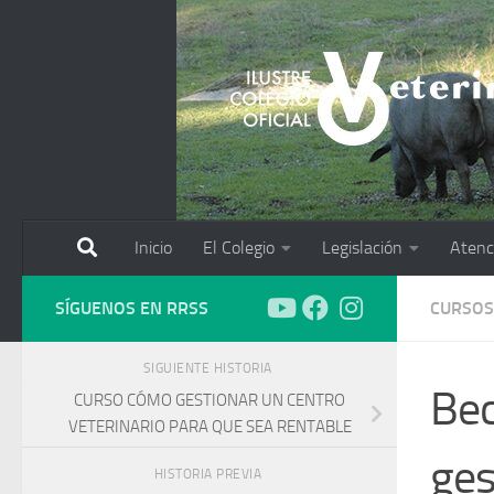
Saltar al contenido
Inicio
El Colegio
Legislación
Atenc
SÍGUENOS EN RRSS
CURSOS
SIGUIENTE HISTORIA
Bec
CURSO CÓMO GESTIONAR UN CENTRO
VETERINARIO PARA QUE SEA RENTABLE
ges
HISTORIA PREVIA