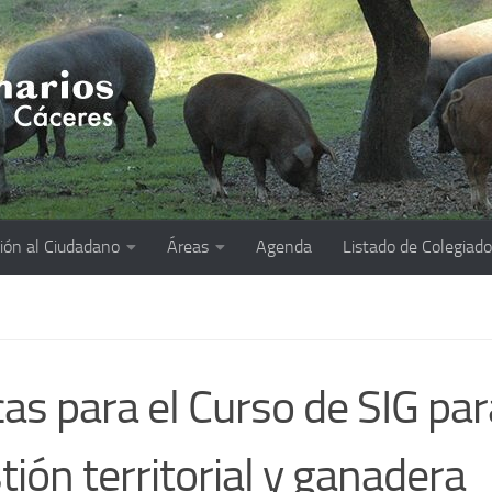
ión al Ciudadano
Áreas
Agenda
Listado de Colegiad
as para el Curso de SIG par
tión territorial y ganadera