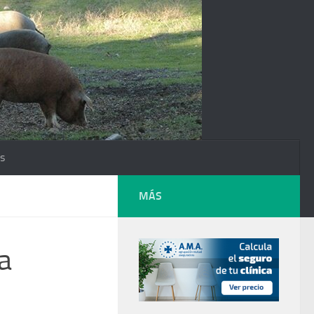
os
MÁS
a