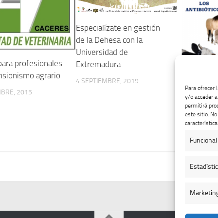
Especialízate en gestión
de la Dehesa con la
Universidad de
para profesionales
Extremadura
nsionismo agrario
4 SEPTIEMBRE, 2019
Curso For
Para ofrecer 
MBRE, 2015
Resistenci
y/o acceder a
permitirá pro
Antimicrob
este sitio. N
Animal E
característica
10 FEBRERO
Funcional
Estadísti
Marketin