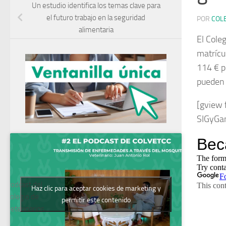
Un estudio identifica los temas clave para
el futuro trabajo en la seguridad
POR
COL
alimentaria
El Cole
matrícul
114 € po
pueden r
[gview
SIGyGa
Podcast del
Haz clic para aceptar cookies de marketing y
Colegio de
permitir este contenido
Veterinarios