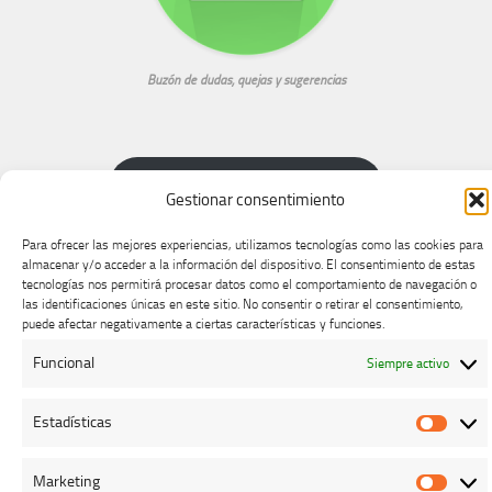
Buzón de dudas, quejas y sugerencias
AVISO LEGAL Y PRIVACIDAD
Gestionar consentimiento
Para ofrecer las mejores experiencias, utilizamos tecnologías como las cookies para
almacenar y/o acceder a la información del dispositivo. El consentimiento de estas
tecnologías nos permitirá procesar datos como el comportamiento de navegación o
las identificaciones únicas en este sitio. No consentir o retirar el consentimiento,
puede afectar negativamente a ciertas características y funciones.
Colegio Oficial de Veterinarios de Cáceres © 2026. Todos los
derechos reservados.
Funcional
Siempre activo
Funciona con
- Diseñado con el
Tema Hueman
Estadísticas
Estadí
Marketing