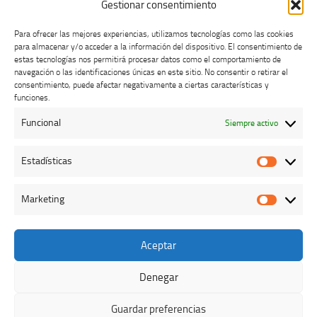
Gestionar consentimiento
Para ofrecer las mejores experiencias, utilizamos tecnologías como las cookies
para almacenar y/o acceder a la información del dispositivo. El consentimiento de
estas tecnologías nos permitirá procesar datos como el comportamiento de
navegación o las identificaciones únicas en este sitio. No consentir o retirar el
consentimiento, puede afectar negativamente a ciertas características y
Buzón de dudas, quejas y sugerencias
funciones.
Funcional
Siempre activo
AVISO LEGAL Y PRIVACIDAD
Estadísticas
Estadíst
Marketing
Marketi
Aceptar
Colegio Oficial de Veterinarios de Cáceres © 2026. Todos los
derechos reservados.
Denegar
Funciona con
- Diseñado con el
Tema Hueman
Guardar preferencias