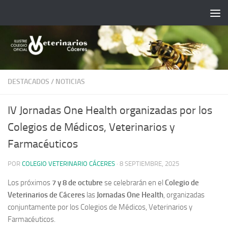
Saltar al contenido
DESTACADOS
/
NOTICIAS
IV Jornadas One Health organizadas por los
Colegios de Médicos, Veterinarios y
Farmacéuticos
POR
COLEGIO VETERINARIO CÁCERES
·
8 SEPTIEMBRE, 2025
Los próximos
7 y 8 de octubre
se celebrarán en el
Colegio de
Veterinarios de Cáceres
las
Jornadas One Health
, organizadas
conjuntamente por los Colegios de Médicos, Veterinarios y
Farmacéuticos.