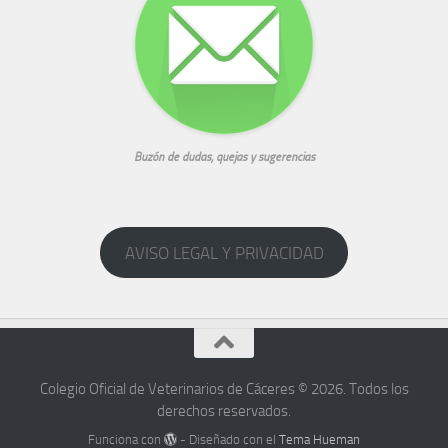
Buzón de dudas, quejas y sugerencias
AVISO LEGAL Y PRIVACIDAD
Colegio Oficial de Veterinarios de Cáceres © 2026. Todos los
derechos reservados.
Funciona con
- Diseñado con el
Tema Hueman