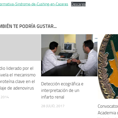
Formativa-Sindrome-de-Cushing-en-Caceres
Descarga
BIÉN TE PODRÍA GUSTAR...
io liderado por el
svela el mecanismo
roteína clave en el
Detección ecográfica e
aje de adenovirus
interpretación de un
infarto renal
 2014
Convocator
28 JULIO, 2017
Academia d