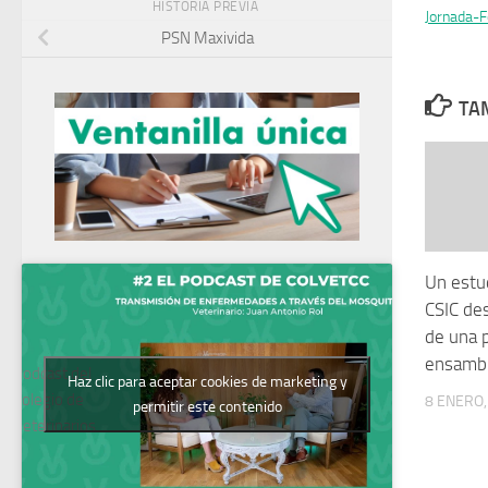
HISTORIA PREVIA
Jornada-
PSN Maxivida
TAM
Un estud
CSIC de
de una p
ensambl
Podcast del
Haz clic para aceptar cookies de marketing y
Colegio de
8 ENERO,
permitir este contenido
Veterinarios