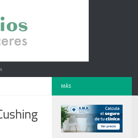
os
MÁS
Cushing