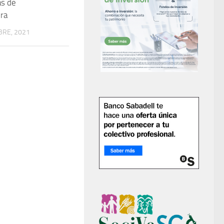
as de
ra
BRE, 2021