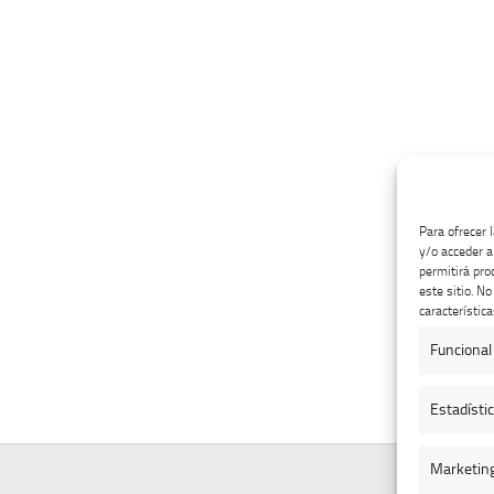
Para ofrecer 
y/o acceder a
permitirá pro
este sitio. N
característica
Funcional
Estadísti
Marketin