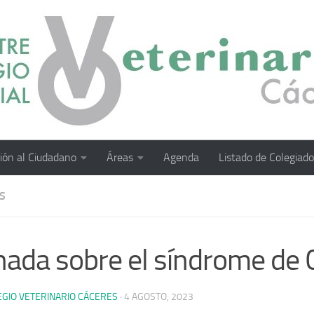
ión al Ciudadano
Áreas
Agenda
Listado de Colegiad
S
nada sobre el síndrome de 
EGIO VETERINARIO CÁCERES
·
4 AGOSTO, 2023