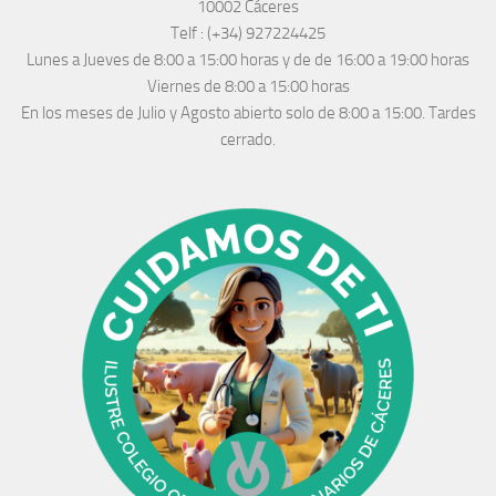
10002 Cáceres
Telf :
(+34) 927224425
Lunes a Jueves
de 8:00 a 15:00 horas y de
de 16:00 a 19:00 horas
Viernes de 8:00 a 15:00 horas
En los meses de Julio y Agosto abierto solo de 8:00 a 15:00. Tardes
cerrado.