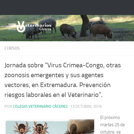
Saltar al contenido
CURSOS
Jornada sobre ”Virus Crimea-Congo, otras
zoonosis emergentes y sus agentes
vectores, en Extremadura. Prevención
riesgos laborales en el Veterinario”.
POR
COLEGIO VETERINARIO CÁCERES
·
13 OCTUBRE, 2016
El próximo
martes 25 de
octubre, se